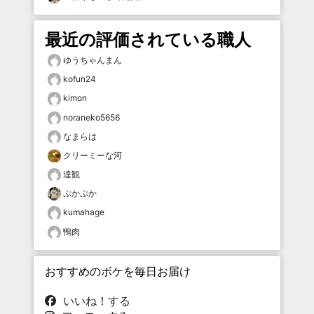
最近の評価されている職人
ゆうちゃんまん
kofun24
kimon
noraneko5656
なまらは
クリーミーな河
達観
ぷかぷか
kumahage
鴨肉
おすすめのボケを毎日お届け
いいね！する