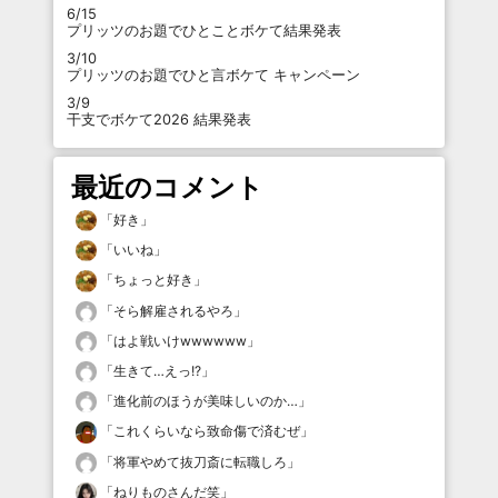
6/15
プリッツのお題でひとことボケて結果発表
3/10
プリッツのお題でひと言ボケて キャンペーン
3/9
干支でボケて2026 結果発表
最近のコメント
「
好き
」
「
いいね
」
「
ちょっと好き
」
「
そら解雇されるやろ
」
「
はよ戦いけwwwwww
」
「
生きて…えっ!?
」
「
進化前のほうが美味しいのか…
」
「
これくらいなら致命傷で済むぜ
」
「
将軍やめて抜刀斎に転職しろ
」
「
ねりものさんだ笑
」