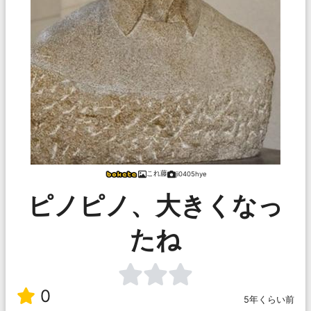
これ藤
ji0405hye
ピノピノ、大きくなっ
たね
0
5年くらい前