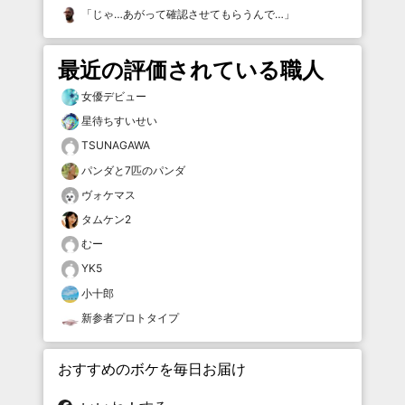
「
じゃ…あがって確認させてもらうんで…
」
最近の評価されている職人
女優デビュー
星待ちすいせい
TSUNAGAWA
パンダと7匹のパンダ
ヴォケマス
タムケン2
むー
YK5
小十郎
新参者プロトタイプ
おすすめのボケを毎日お届け