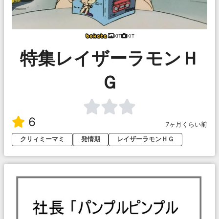
KIT
KIT
特集レイザーラモンＨ
Ｇ
6
7ヶ月くらい前
クリィミーマミ
発情期
レイザーラモンＨＧ