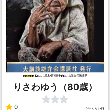
おんな題主･西村蜜子
おんな題主･西村蜜子
りさわゆう（80歳）
0
5年くらい前