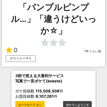
「パンプルピンプ
ル…」「違うけどいっ
か☆」
0
7年くらい前
クリィミーマミ
3秒で笑える大喜利サービス
写真で一言ボケて(bokete)
ボケ投稿数
115,508,508
件
お題投稿数
8,107,281
件
セーフモード オン
ボケてへようこそ