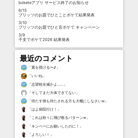
boketeアプリ サービス終了のお知らせ
6/15
プリッツのお題でひとことボケて結果発表
3/10
プリッツのお題でひと言ボケて キャンペーン
3/9
干支でボケて2026 結果発表
最近のコメント
「
翼を授ける〜♪
」
「
いいね
」
「
志望校全滅かよ……
」
「
そしてまだ大体できてない
」
「
待たす側も待たされる方も大概にしなさいw
」
「
はよ病院行け！
」
「
これは粉々に飛び散るパターンw
」
「
キンペーにお願いしたのに！
」
「
よろしい！
」