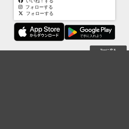
いいね！する
フォローする
フォローする
Topに戻る
ボケを見る
まとめを見る
お題を探す
殿堂入り
最新人気まとめ
新着お題
ピックアップボケ
セレクトまとめ
人気お題
人気ボケ
セレクトお題
注目ボケ
人気タグ
急上昇ボケ
新着ボケ
セレクト
タグ
ご利用について