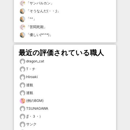
「
サンバルカン
」
「
そうなんだ(・・;)
」
「
^^
」
「
苦悶死期
」
「
優しい(*^^*)
」
最近の評価されている職人
dragon_cat
T・チ
Hiroaki
達観
達観
(例のBGM)
TSUNAGAWA
∬・３・）
サンク