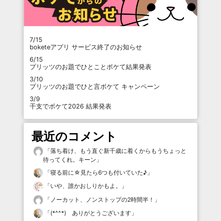
7/15
boketeアプリ サービス終了のお知らせ
6/15
プリッツのお題でひとことボケて結果発表
3/10
プリッツのお題でひと言ボケて キャンペーン
3/9
干支でボケて2026 結果発表
最近のコメント
「
落ち着け、もう直ぐ新千歳に着くからもうちょっと
待ってくれ。キーン
」
「
寝る前に☆見たら6つも付いていた♪
」
「
いや、誰かおしりかもよ。
」
「
ノーカット、ノンストップの2時間半！
」
「
(*^^*) ありがとうございます
」