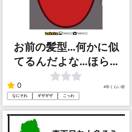
TARACO
TARACO
お前の髪型…何かに似
てるんだよな…ほら…
0
4年くらい前
なにそれ
ギザギザ
こっわ