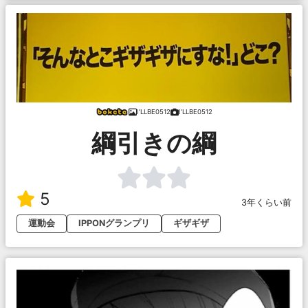
I’LLBE0512
I’LLBE0512
綱引きの綱
5
3年くらい前
運動会
IPPONグランプリ
ギザギザ