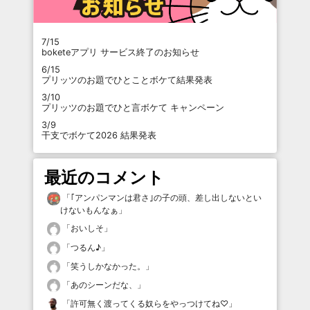
7/15
boketeアプリ サービス終了のお知らせ
6/15
プリッツのお題でひとことボケて結果発表
3/10
プリッツのお題でひと言ボケて キャンペーン
3/9
干支でボケて2026 結果発表
最近のコメント
「
｢アンパンマンは君さ｣の子の頭、差し出しないとい
けないもんなぁ
」
「
おいしそ
」
「
つるん♪
」
「
笑うしかなかった。
」
「
あのシーンだな、
」
「
許可無く渡ってくる奴らをやっつけてね♡
」