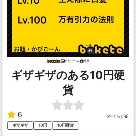
かびごーん
青黴
ギザギザのある10円硬
貨
6
5年くらい前
ギザギザ
10円
10円硬貨