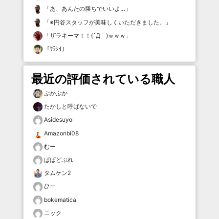
「
あ、あんたの勝ちでいいよ…
」
「
※円谷スタッフが美味しくいただきました。
」
「
ザラキーマ！！(´Д｀)ｗｗｗ
」
「
ﾔﾗｼｲ
」
最近の評価されている職人
ぷかぷか
たかしと呼ばないで
Asidesuyo
Amazonbi08
むー
ぱぱどぶれ
タムケン2
ひー
bokematica
ニック