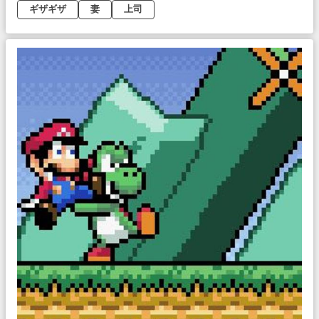
ギザギザ
妻
上司