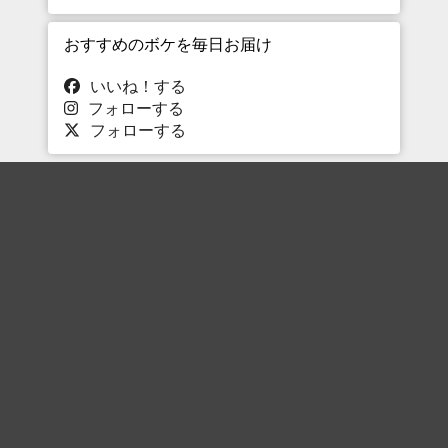
おすすめのボケを毎日お届け
いいね！する
フォローする
フォローする
Topに戻る
ボケを見る
まとめを見る
お題を探す
殿堂入り
最新人気まとめ
新着お題
ピックアップボケ
セレクトまとめ
人気お題
人気ボケ
セレクトお題
注目ボケ
人気タグ
急上昇ボケ
新着ボケ