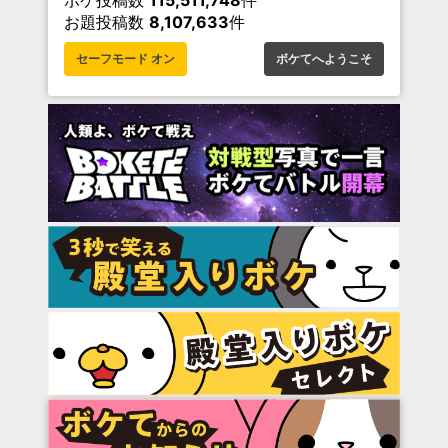
ボケ投稿数
115,511,748
件
お題投稿数
8,107,633
件
セーフモード オン
ボケてへようこそ