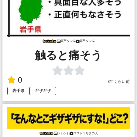
竈門タン塩
竈門タン塩
触ると痛そう
0
3年くらい前
岩手県
ギザギザ
ロストワ好きの人
( ᐛ )( ᐛ )