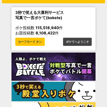
3秒で笑える大喜利サービス
写真で一言ボケて(bokete)
ボケ投稿数
115,518,940
件
お題投稿数
8,108,422
件
セーフモード オン
ボケてへようこそ