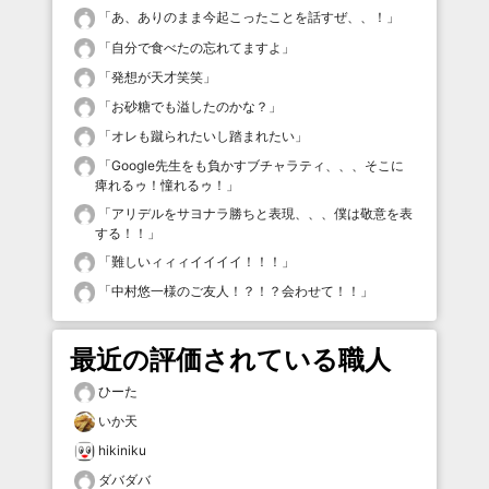
「
あ、ありのまま今起こったことを話すぜ、、！
」
「
自分で食べたの忘れてますよ
」
「
発想が天才笑笑
」
「
お砂糖でも溢したのかな？
」
「
オレも蹴られたいし踏まれたい
」
「
Google先生をも負かすブチャラティ、、、そこに
痺れるゥ！憧れるゥ！
」
「
アリデルをサヨナラ勝ちと表現、、、僕は敬意を表
する！！
」
「
難しいィィィイイイイ！！！
」
「
中村悠一様のご友人！？！？会わせて！！
」
最近の評価されている職人
ひーた
いか天
hikiniku
ダバダバ