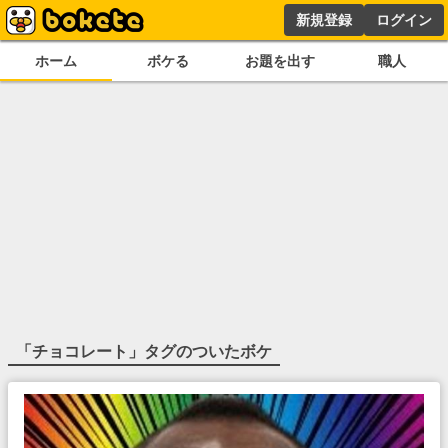
新規登録
ログイン
ホーム
ボケる
お題を出す
職人
「
チョコレート
」タグのついたボケ