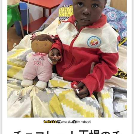
amaraku
tim kubacki