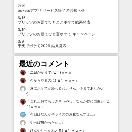
7/15
boketeアプリ サービス終了のお知らせ
6/15
プリッツのお題でひとことボケて結果発表
3/10
プリッツのお題でひと言ボケて キャンペーン
3/9
干支でボケて2026 結果発表
最近のコメント
「
二日がかりで(´д｀)ｗｗｗ
」
「
今からやるのに(´д｀)ｗｗｗ
」
「
遂にボケてが終わるね。りん、今までありがと
う。
」
「
これ正解でもよさそうやし、なんか妙に面白い(´д
｀)ｗｗｗ
」
「
今日はなんか半ライスのお腹なんすよ…
」
「
やっぱ無かったか…
」
「
ひんやり引かれとる(´д｀)ｗｗｗ
」