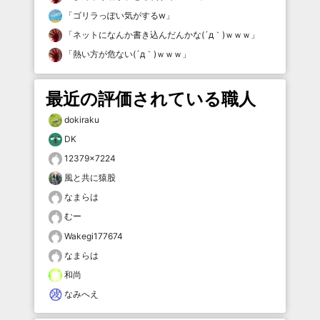
「
ゴリラっぽい気がするw
」
「
ネットになんか書き込んだんかな(´д｀)ｗｗｗ
」
「
熱い方が危ない(´д｀)ｗｗｗ
」
最近の評価されている職人
dokiraku
DK
12379×7224
風と共に猿股
なまらは
むー
Wakegi177674
なまらは
和尚
なみへえ