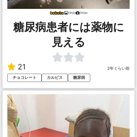
TPOH
TPOH
糖尿病患者には薬物に
見える
21
2年くらい前
チョコレート
カルピス
糖尿病