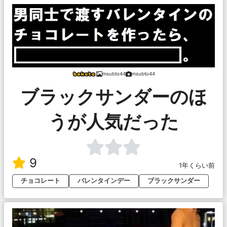
msubto44
msubto44
ブラックサンダーのほ
うが人気だった
9
1年くらい前
チョコレート
バレンタインデー
ブラックサンダー