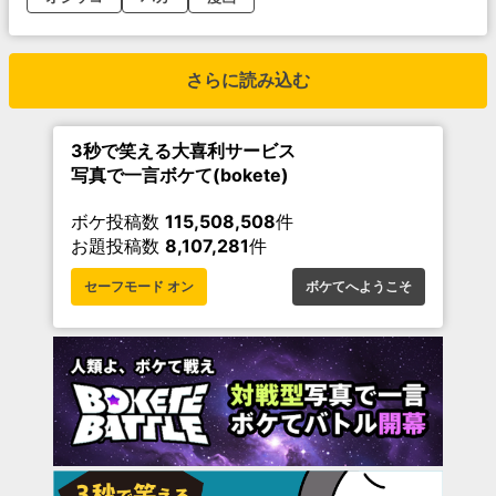
さらに読み込む
3秒で笑える大喜利サービス
写真で一言ボケて(bokete)
ボケ投稿数
115,508,508
件
お題投稿数
8,107,281
件
セーフモード オン
ボケてへようこそ