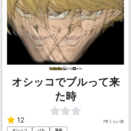
shile
shile
オシッコでブルって来
た時
12
7年くらい前
オシッコ
バカ
漫画