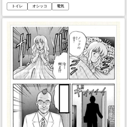
トイレ
オシッコ
電気