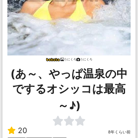
うにくろ
うにくろ
(あ～、やっぱ温泉の中
でするオシッコは最高
～♪)
20
8年くらい前