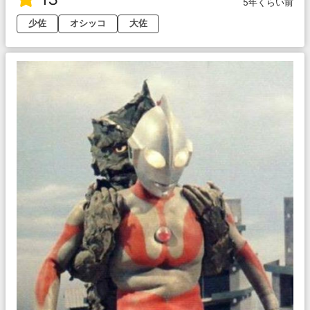
5年くらい前
少佐
オシッコ
大佐