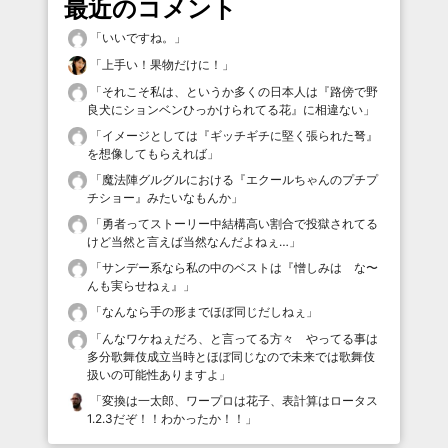
最近のコメント
「
いいですね。
」
「
上手い！果物だけに！
」
「
それこそ私は、というか多くの日本人は『路傍で野
良犬にションベンひっかけられてる花』に相違ない
」
「
イメージとしては『ギッチギチに堅く張られた弩』
を想像してもらえれば
」
「
魔法陣グルグルにおける『エクールちゃんのプチプ
チショー』みたいなもんか
」
「
勇者ってストーリー中結構高い割合で投獄されてる
けど当然と言えば当然なんだよねぇ…
」
「
サンデー系なら私の中のベストは『憎しみは な〜
んも実らせねぇ』
」
「
なんなら手の形までほぼ同じだしねぇ
」
「
んなワケねぇだろ、と言ってる方々 やってる事は
多分歌舞伎成立当時とほぼ同じなので未来では歌舞伎
扱いの可能性ありますよ
」
「
変換は一太郎、ワープロは花子、表計算はロータス
1.2.3だぞ！！わかったか！！
」