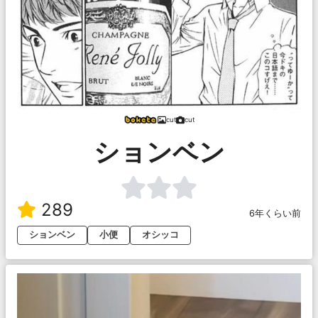
cut
cut
ションベン
289
6年くらい前
ションベン
小便
オシッコ