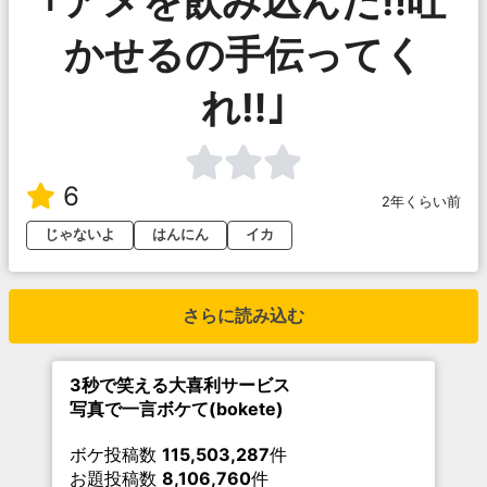
｢アメを飲み込んだ‼️吐
かせるの手伝ってく
れ‼️｣
6
2年くらい前
じゃないよ
はんにん
イカ
さらに読み込む
3秒で笑える大喜利サービス
写真で一言ボケて(bokete)
ボケ投稿数
115,503,287
件
お題投稿数
8,106,760
件