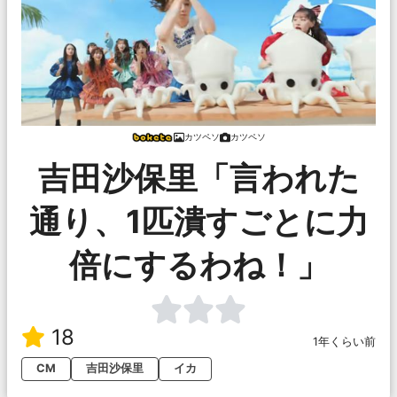
カツペソ
カツペソ
吉田沙保里「言われた
通り、1匹潰すごとに力
倍にするわね！」
18
1年くらい前
CM
吉田沙保里
イカ