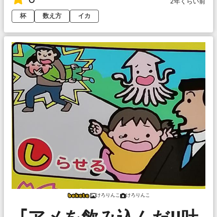
2年くらい前
杯
数え方
イカ
けろりんこ
けろりんこ