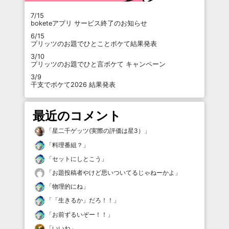
7/15
boketeアプリ サービス終了のお知らせ
6/15
プリッツのお題でひとことボケて結果発表
3/10
プリッツのお題でひと言ボケて キャンペーン
3/9
干支でボケて2026 結果発表
最近のコメント
「
星二千ゲッツ(実際の評価は星3）
」
「
料理番組？
」
「
セットにしとこう
」
「
お題投稿者やけど思いついてるじゃねーかよ
」
「
物理的にね
」
「
「生きるか」だろ！！
」
「
お前ずるいぞー！！
」
「
いいね
」