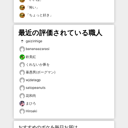
「
怖い
」
「
ちょっと好き
」
最近の評価されている職人
gaizinhige
bananaazarasi
鈴美紅
くれないか豚を
暴愚男(ボーグマン)
wjdatagp
satopeanuts
花和尚
まひろ
Hiroaki
おすすめのボケを毎日お届け