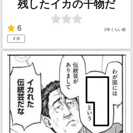
残したイカの干物だ
6
2年くらい前
イカ