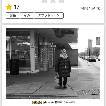
17
1週間くらい前
お墓
イカ
スプラトゥーン
amaraku
PAUL GAVINGER