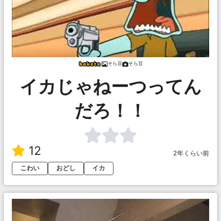
そら豆
そら豆
イカじゃねーつってん
だろ！！
12
2年くらい前
こわい
おどし
イカ