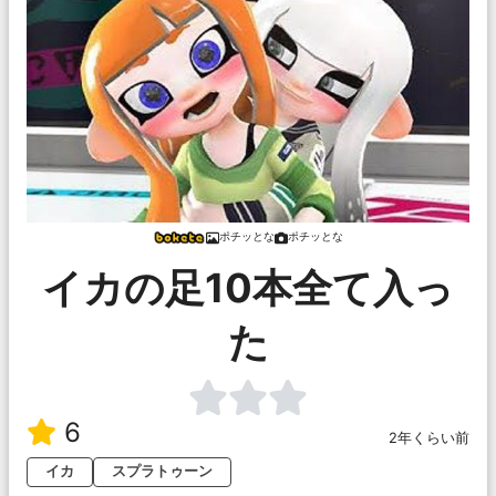
ポチッとな
ポチッとな
イカの足10本全て入っ
た
6
2年くらい前
イカ
スプラトゥーン