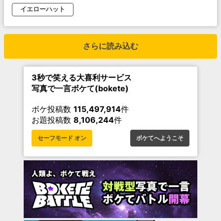
イエローハット
さらに読み込む
3秒で笑える大喜利サービス
写真で一言ボケて(bokete)
ボケ投稿数
115,497,914
件
お題投稿数
8,106,244
件
セーフモード オン
ボケてへようこそ