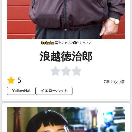
ヤジャマン
ヤジャマン
浪越徳治郎
5
7年くらい前
YellowHat
イエローハット