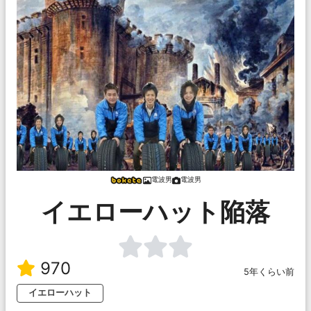
電波男
電波男
イエローハット陥落
970
5年くらい前
イエローハット