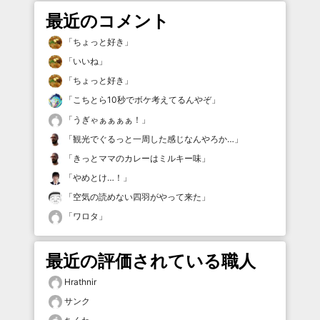
最近のコメント
「
ちょっと好き
」
「
いいね
」
「
ちょっと好き
」
「
こちとら10秒でボケ考えてるんやぞ
」
「
うぎゃぁぁぁぁ！
」
「
観光でぐるっと一周した感じなんやろか…
」
「
きっとママのカレーはミルキー味
」
「
やめとけ…！
」
「
空気の読めない四羽がやって来た
」
「
ワロタ
」
最近の評価されている職人
Hrathnir
サンク