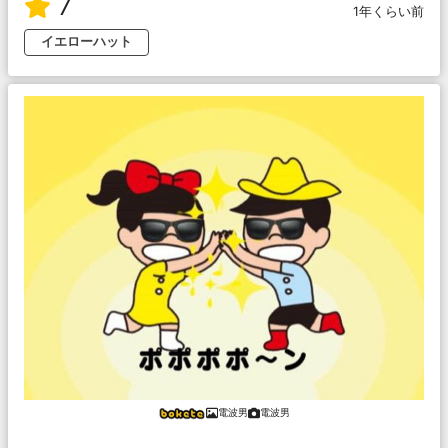
7
1年くらい前
イエローハット
電波男
電波男