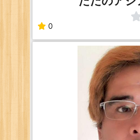
ただのアジ
0