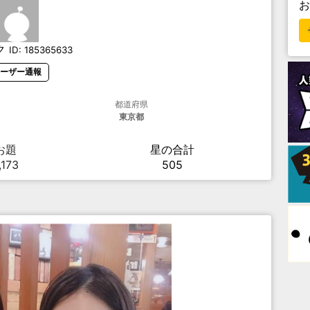
ク
ID:
185365633
ーザー通報
都道府県
東京都
お題
星の合計
,173
505