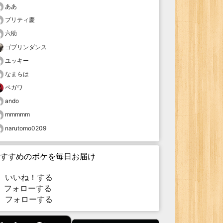
ああ
プリティ慶
六助
ゴブリンダンス
ユッキー
なまらは
ペガワ
ando
mmmmm
narutomo0209
すすめのボケを毎日お届け
いいね！する
フォローする
フォローする