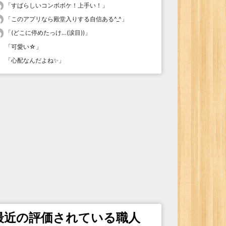
「
すばらしいコンボボケ！上手い！
」
「
このアプリなら殿堂入りする自信ある^_^
」
「
(どこに停めたっけ…(涙目))
」
「
可愛い☆
」
「
心配なんだよね✨
」
最近の評価されている職人