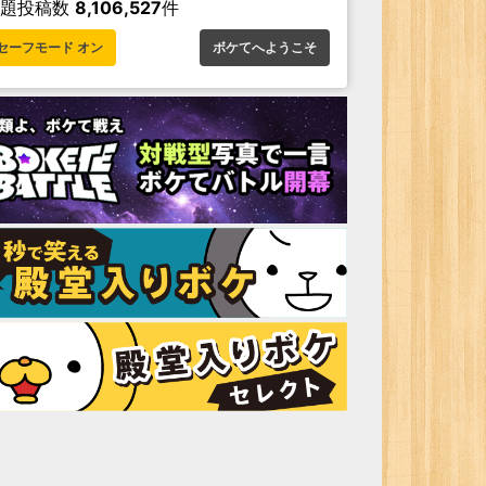
お題投稿数
8,106,527
件
セーフモード オン
ボケてへようこそ