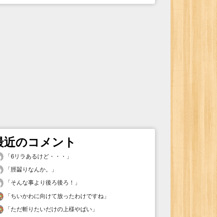
最近のコメント
「
6リラあるけど・・・
」
「
脛齧りなんか。
」
「
そんな事より後ろ後ろ！
」
「
ちいかわに向けて放ったわけですね
」
「
ただ斬りたいだけの上様やばい
」