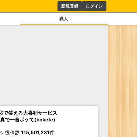
新規登録
ログイン
職人
秒で笑える大喜利サービス
真で一言ボケて(bokete)
ボケ投稿数
115,501,231
件