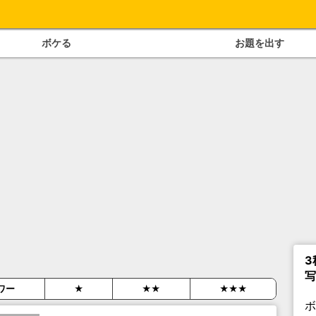
ボケる
お題を出す
3
写
ワー
★
★★
★★★