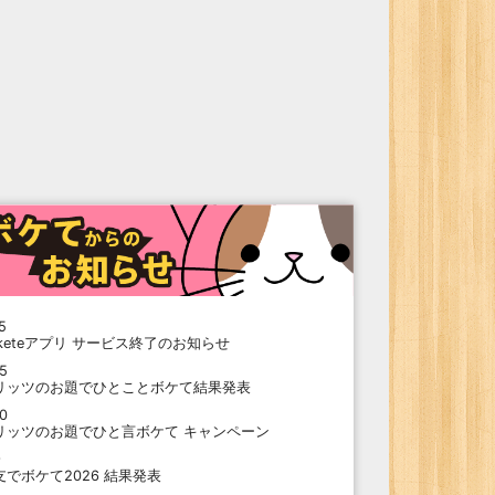
5
oketeアプリ サービス終了のお知らせ
15
リッツのお題でひとことボケて結果発表
10
リッツのお題でひと言ボケて キャンペーン
9
支でボケて2026 結果発表