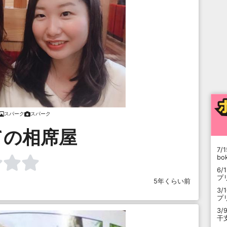
スパーク
スパーク
ての相席屋
7/1
b
6/
プ
5年くらい前
3/
プ
3/
干