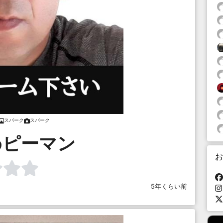
スパーク
スパーク
めピーマン
お
5年くらい前