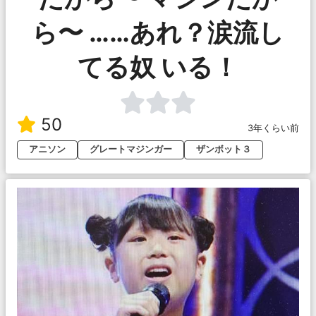
ら〜 ……あれ？涙流し
てる奴 いる！
50
3年くらい前
アニソン
グレートマジンガー
ザンボット３