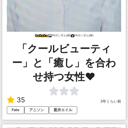
FAガンダム(緑)
FAガンダム(緑)
「クールビューティ
ー」と「癒し」を合わ
せ持つ女性♥
35
3年くらい前
Fate
アニソン
藍井エイル