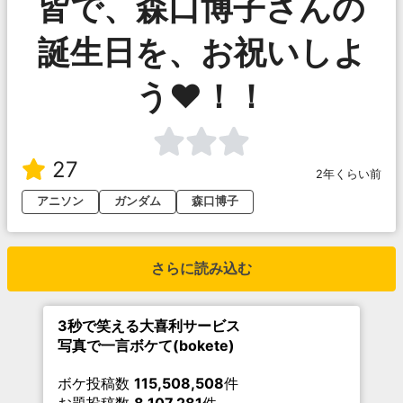
皆で、森口博子さんの
誕生日を、お祝いしよ
う♥！！
27
2年くらい前
アニソン
ガンダム
森口博子
さらに読み込む
3秒で笑える大喜利サービス
写真で一言ボケて(bokete)
ボケ投稿数
115,508,508
件
お題投稿数
8,107,281
件