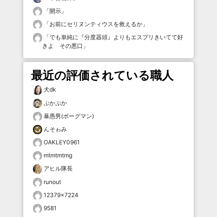
「
開示
」
「
お前にセリヌンティウスを救えるか
」
「
でも単純に『分度器頭』よりもエスプリきいてて好
きよ その悪口
」
最近の評価されている職人
犬dk
ぷかぷか
暴愚男(ボーグマン)
んそゎみ
OAKLEY0961
mtmtmtmg
アヒル隊長
runout
12379×7224
9581