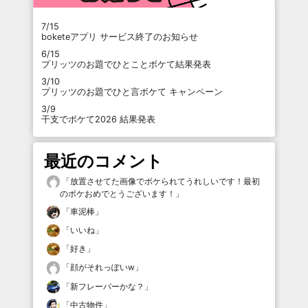
7/15
boketeアプリ サービス終了のお知らせ
6/15
プリッツのお題でひとことボケて結果発表
3/10
プリッツのお題でひと言ボケて キャンペーン
3/9
干支でボケて2026 結果発表
最近のコメント
「
放置させてた画像でボケられてうれしいです！最初
のボケおめでとうございます！
」
「
車泥棒
」
「
いいね
」
「
好き
」
「
顔がそれっぽいw
」
「
新フレーバーかな？
」
「
中古物件
」