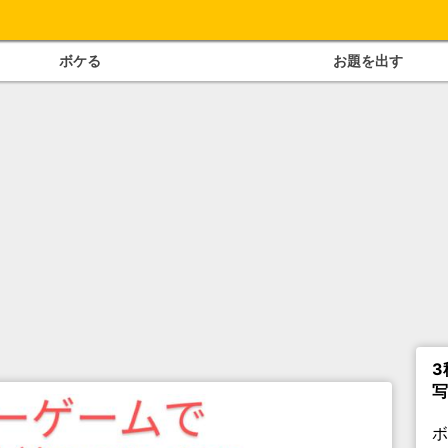
ボケる
お題を出す
3
写