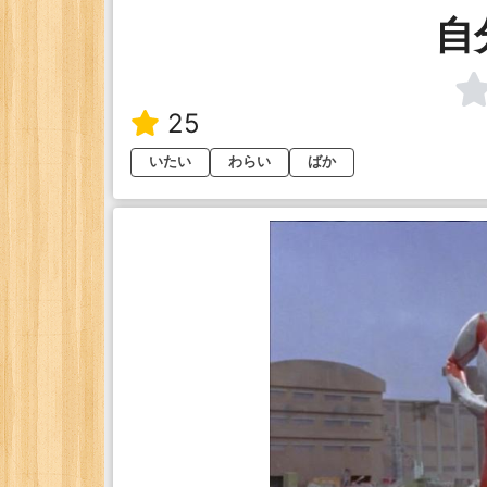
自
25
いたい
わらい
ばか