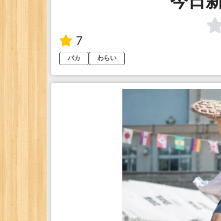
今日
7
バカ
わらい