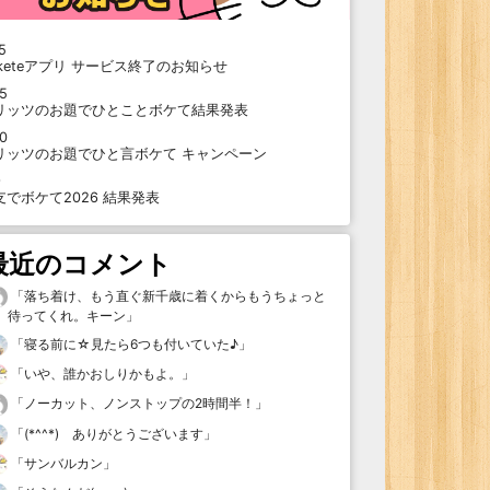
5
oketeアプリ サービス終了のお知らせ
15
リッツのお題でひとことボケて結果発表
10
リッツのお題でひと言ボケて キャンペーン
9
支でボケて2026 結果発表
最近のコメント
「
落ち着け、もう直ぐ新千歳に着くからもうちょっと
待ってくれ。キーン
」
「
寝る前に☆見たら6つも付いていた♪
」
「
いや、誰かおしりかもよ。
」
「
ノーカット、ノンストップの2時間半！
」
「
(*^^*) ありがとうございます
」
「
サンバルカン
」