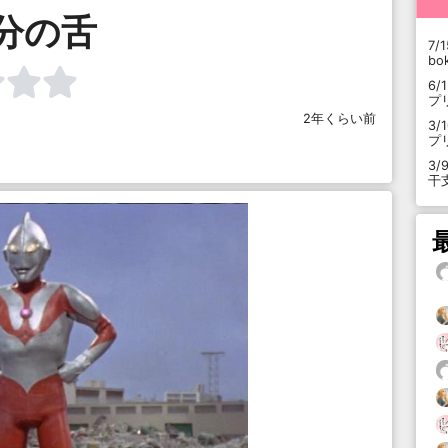
分の舌
7/1
b
6/
プ
2年くらい前
3/
プ
3/
干