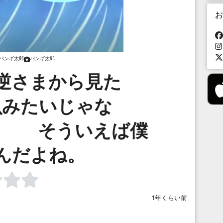
お
バンギ太郎
バンギ太郎
逆さまから見た
みたいじゃな
ういえば僕
んだよね。
1年くらい前