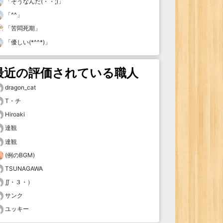
「
そうなんだ(・・;)
」
「
^^
」
「
苦悶死期
」
「
優しい(*^^*)
」
最近の評価されている職人
dragon_cat
T・チ
Hiroaki
達観
達観
(例のBGM)
TSUNAGAWA
∬・３・）
サンク
ユッキー