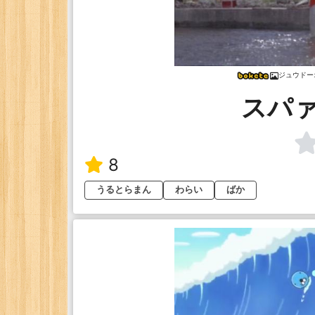
ジュウドー
スパ
8
うるとらまん
わらい
ばか