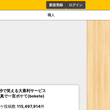
新規登録
ログイン
職人
秒で笑える大喜利サービス
真で一言ボケて(bokete)
ボケ投稿数
115,497,914
件