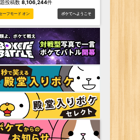
お題投稿数
8,106,244
件
セーフモード オン
ボケてへようこそ