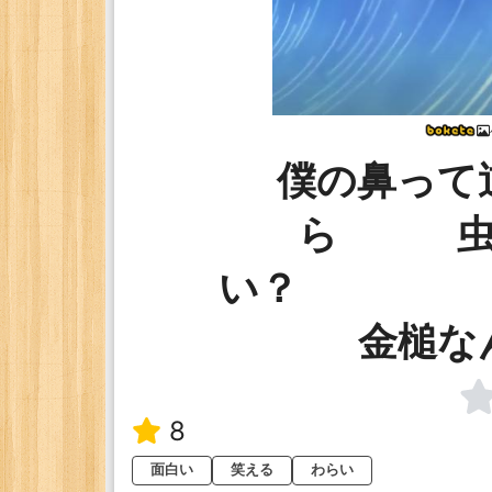
僕の鼻って
ら 虫
い？ そ
金槌な
8
面白い
笑える
わらい