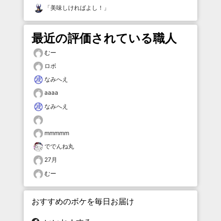
「
美味しければよし！
」
最近の評価されている職人
むー
ロボ
なみへえ
aaaa
なみへえ
mmmmm
ででんね丸
27月
むー
おすすめのボケを毎日お届け