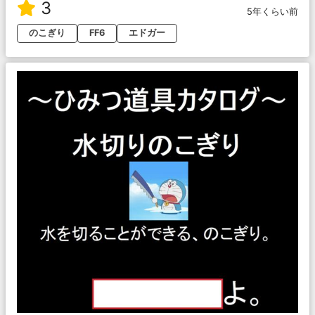
3
5年くらい前
のこぎり
FF6
エドガー