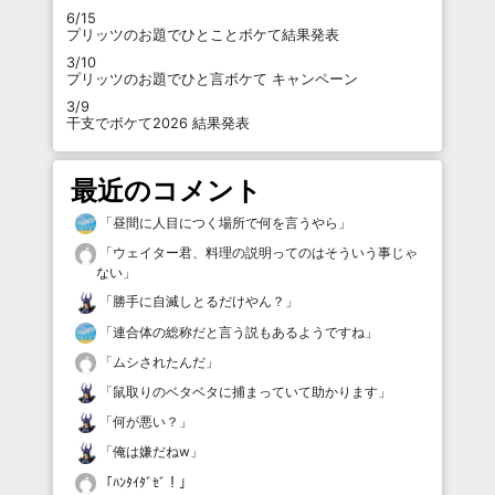
6/15
プリッツのお題でひとことボケて結果発表
3/10
プリッツのお題でひと言ボケて キャンペーン
3/9
干支でボケて2026 結果発表
最近のコメント
「
昼間に人目につく場所で何を言うやら
」
「
ウェイター君、料理の説明ってのはそういう事じゃ
ない
」
「
勝手に自滅しとるだけやん？
」
「
連合体の総称だと言う説もあるようですね
」
「
ムシされたんだ
」
「
鼠取りのベタベタに捕まっていて助かります
」
「
何が悪い？
」
「
俺は嫌だねw
」
「
ﾊﾝﾀｲﾀﾞｾﾞ！
」