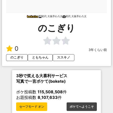
初代 大嵐亭わろ太
初代 大嵐亭わろ太
のこぎり
0
3年くらい前
のこぎり
ともちゃん
ススキノ
3秒で笑える大喜利サービス
写真で一言ボケて(bokete)
ボケ投稿数
115,508,508
件
お題投稿数
8,107,633
件
セーフモード オン
ボケてへようこそ