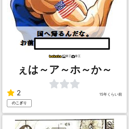
拳王
拳王
ぇは～ア～ホ～か～
2
15年くらい前
のこぎり