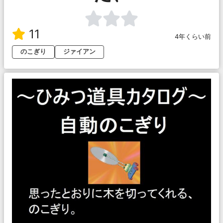
11
4年くらい前
のこぎり
ジァイアン