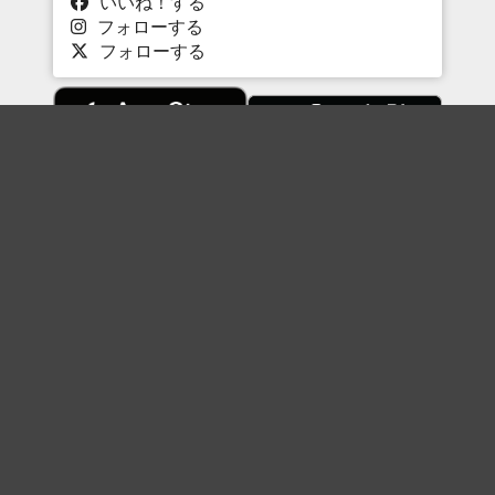
いいね！する
フォローする
フォローする
Topに戻る
ボケを見る
まとめを見る
お題を探す
殿堂入り
最新人気まとめ
新着お題
ピックアップボケ
セレクトまとめ
人気お題
人気ボケ
セレクトお題
注目ボケ
人気タグ
急上昇ボケ
新着ボケ
セレクト
タグ
ご利用について