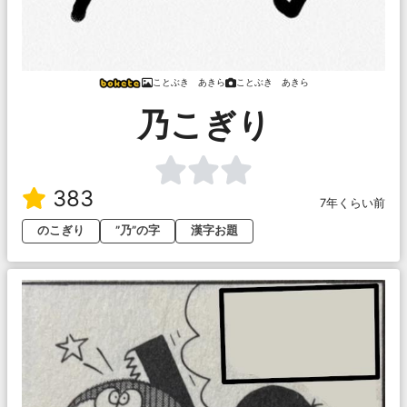
ことぶき あきら
ことぶき あきら
乃こぎり
383
7年くらい前
のこぎり
”乃”の字
漢字お題