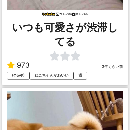
カモンDO
カモンDO
いつも可愛さが渋滞し
てる
973
3年くらい前
(ФωФ)
ねこちゃんかわいい
猫