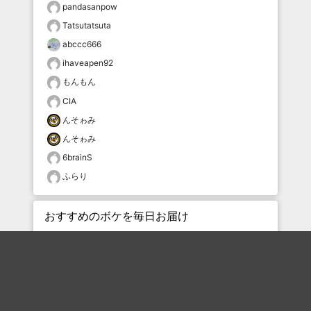
pandasanpow
Tatsutatsuta
abccc666
ihaveapen92
もんもん
CIA
んそゎみ
んそゎみ
6brainS
ふらり
おすすめのボケを毎日お届け
いいね！する
フォローする
フォローする