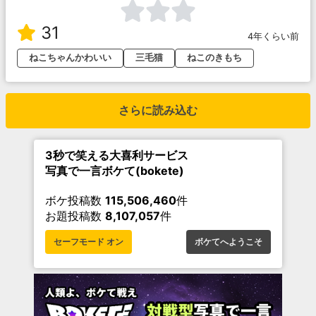
31
4年くらい前
ねこちゃんかわいい
三毛猫
ねこのきもち
さらに読み込む
3秒で笑える大喜利サービス
写真で一言ボケて(bokete)
ボケ投稿数
115,506,460
件
お題投稿数
8,107,057
件
セーフモード オン
ボケてへようこそ