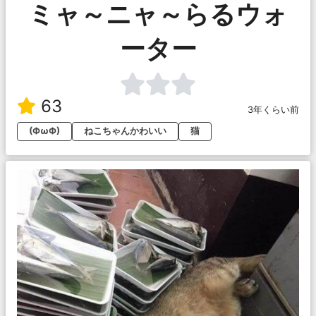
ミャ～ニャ～らるウォ
ーター
63
3年くらい前
(ФωФ)
ねこちゃんかわいい
猫