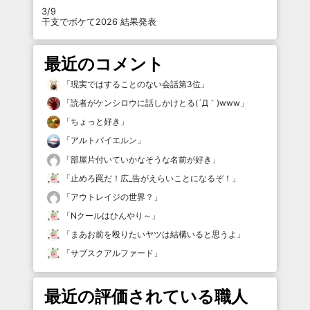
3/9
干支でボケて2026 結果発表
最近のコメント
「
現実ではすることのない会話第3位
」
「
読者がケンシロウに話しかけとる(´Д｀)www
」
「
ちょっと好き
」
「
アルトバイエルン
」
「
部屋片付いていかなそうな名前が好き
」
「
止めろ罠だ！広_告がえらいことになるぞ！
」
「
アウトレイジの世界？
」
「
Nクールはひんやり～
」
「
まあお前を殴りたいヤツは結構いると思うよ
」
「
サブスクアルファード
」
最近の評価されている職人