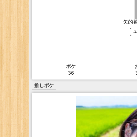
矢的
ユ
ボケ
36
推しボケ