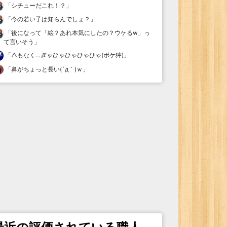
「
シチューだこれ！？
」
「
今の若い子は知らんでしょ？
」
「
後になって「絵？あれ本気にしたの？ウケるw」っ
て言いそう
」
「
△もなく…ぎゃひゃひゃひゃひゃ(ボケ狆)
」
「
鼻がちょっと長い(´д｀)ｗ
」