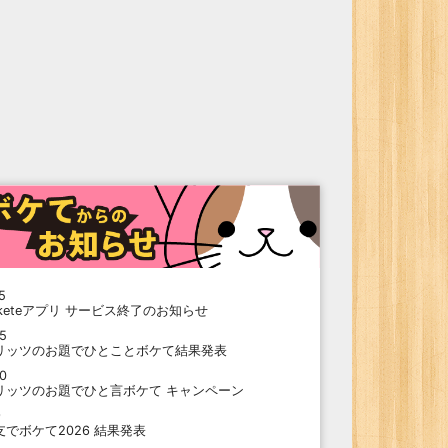
5
oketeアプリ サービス終了のお知らせ
15
リッツのお題でひとことボケて結果発表
10
リッツのお題でひと言ボケて キャンペーン
9
支でボケて2026 結果発表