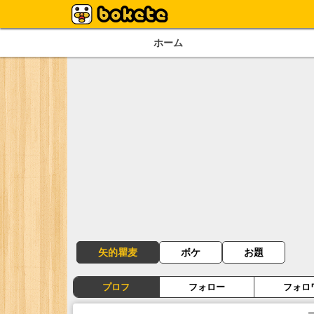
ホーム
矢的瞿麦
ボケ
お題
プロフ
フォロー
フォロ