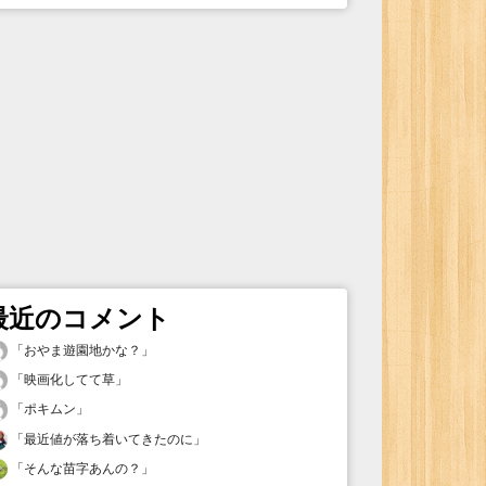
最近のコメント
「
おやま遊園地かな？
」
「
映画化してて草
」
「
ポキムン
」
「
最近値が落ち着いてきたのに
」
「
そんな苗字あんの？
」