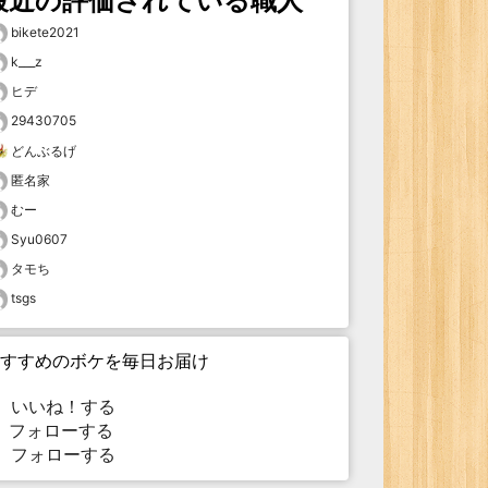
最近の評価されている職人
bikete2021
k___z
ヒデ
29430705
どんぶるげ
匿名家
むー
Syu0607
タモち
tsgs
すすめのボケを毎日お届け
いいね！する
フォローする
フォローする