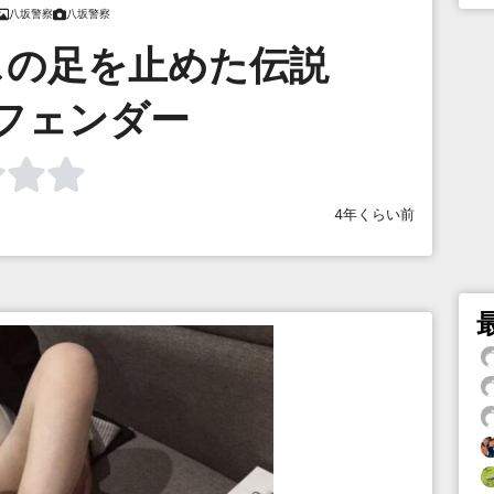
八坂警察
八坂警察
スの足を止めた伝説
フェンダー
4年くらい前