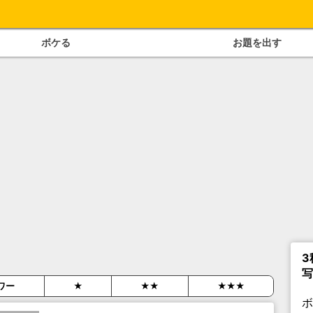
ボケる
お題を出す
3
写
ワー
★
★★
★★★