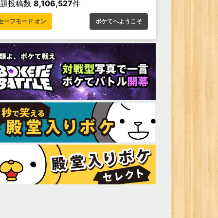
お題投稿数
8,106,527
件
セーフモード オン
ボケてへようこそ