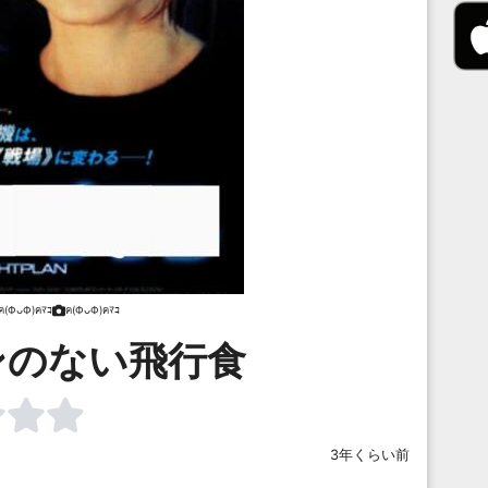
ฅ(ФᴗФ)ฅﾏｺ
ฅ(ФᴗФ)ฅﾏｺ
ンのない飛行食
3年くらい前