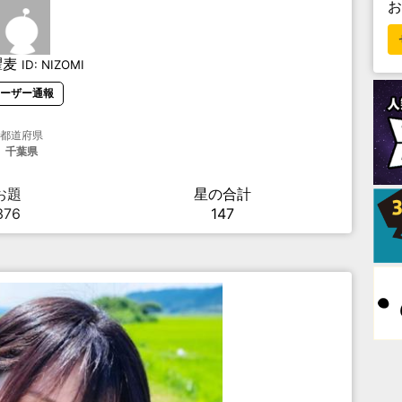
瞿麦
ID:
NIZOMI
ーザー通報
都道府県
千葉県
お題
星の合計
376
147