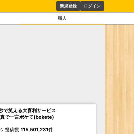
新規登録
ログイン
職人
秒で笑える大喜利サービス
真で一言ボケて(bokete)
ボケ投稿数
115,501,231
件