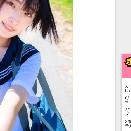
7/1
b
6/
プ
3/
プ
3/
干