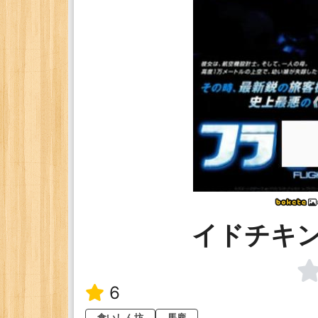
イドチキ
6
食いしん坊
馬鹿