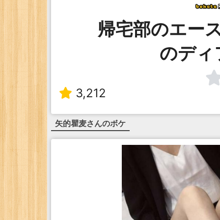
帰宅部のエー
のディ
3,212
矢的瞿麦
さんのボケ