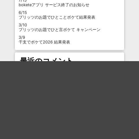
7/15
boketeアプリ サービス終了のお知らせ
6/15
プリッツのお題でひとことボケて結果発表
3/10
プリッツのお題でひと言ボケて キャンペーン
3/9
干支でボケて2026 結果発表
最近のコメント
「
コロナ以降はなくなった？
」
「
ダメ！
」
「
地球上のモンスターなので
」
「
職人になってからも荒くれてないけど(笑)
」
「
さては食材無駄でにしてキレたな
」
「
写経って精神修行にいいのかな？
」
「
「そうですねぇ…」から始まる…
」
「
食べた跡があるぞ！
」
「
彼氏のロケットランチャーが炸裂。
」