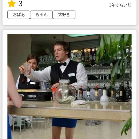
3
3年くらい前
おばぁ
ちゃん
大好き