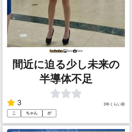
Gelo
Gelo
間近に迫る少し未来の
半導体不足
3
3年くらい前
こ
ちゃん
が