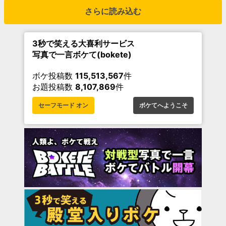
さらに読み込む
3秒で笑える大喜利サービス
写真で一言ボケて(bokete)
ボケ投稿数
115,513,567
件
お題投稿数
8,107,869
件
セーフモード オン
ボケてへようこそ