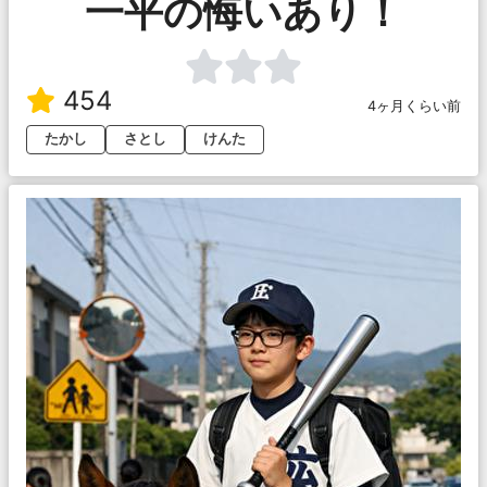
一平の悔いあり！
454
4ヶ月くらい前
たかし
さとし
けんた