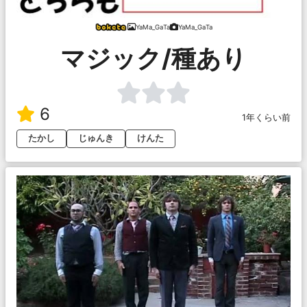
YaMa_GaTa
YaMa_GaTa
マジック/種あり
6
1年くらい前
たかし
じゅんき
けんた