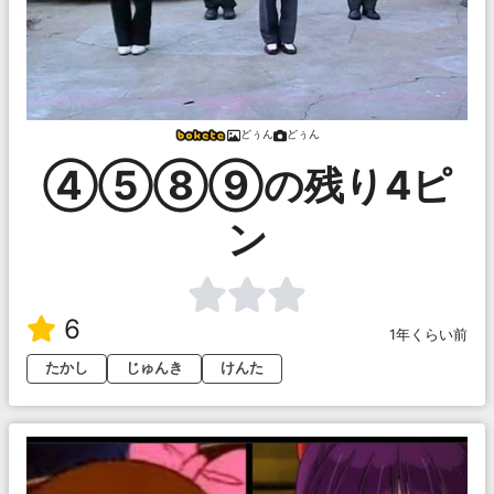
どぅん
どぅん
④⑤⑧⑨の残り4ピ
ン
6
1年くらい前
たかし
じゅんき
けんた