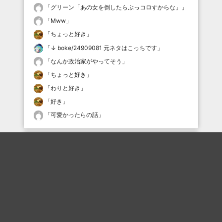
「
グリーン「あの女を倒したらぶっコロすからな」
」
「
Mww
」
「
ちょっと好き
」
「
↓ boke/24909081 元ネタはこっちです
」
「
なんか政治家がやってそう
」
「
ちょっと好き
」
「
わりと好き
」
「
好き
」
「
可愛かったらの話
」
最近の評価されている職人
キヨスケ=テンペスト
くれないか豚を
ロックオン
mofumofuwolf
n-202号