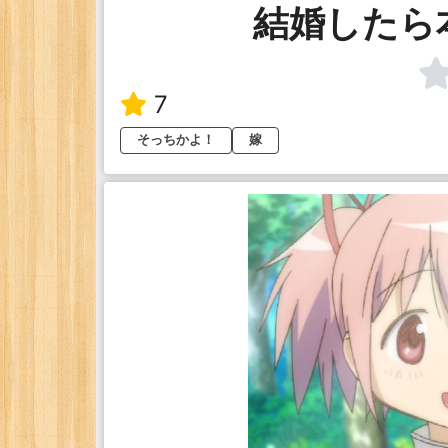
結婚したら
7
そっちかよ！
嫁