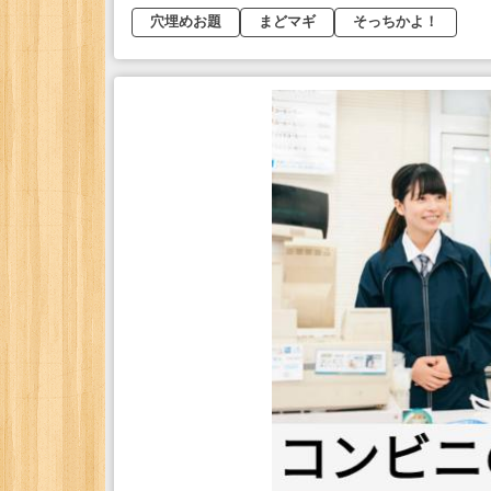
穴埋めお題
まどマギ
そっちかよ！