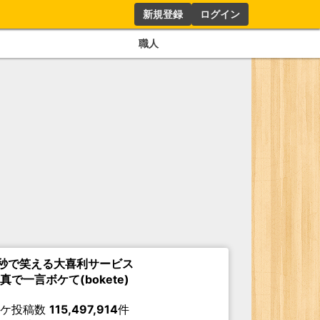
新規登録
ログイン
職人
秒で笑える大喜利サービス
真で一言ボケて(bokete)
ボケ投稿数
115,497,914
件