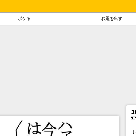
ボケる
お題を出す
3
写