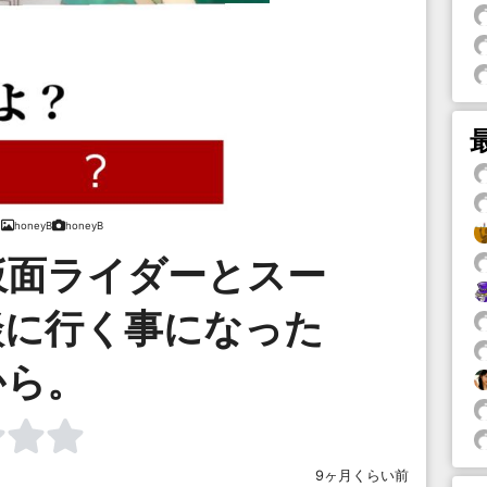
honeyB
honeyB
仮面ライダーとスー
談に行く事になった
から。
9ヶ月くらい前