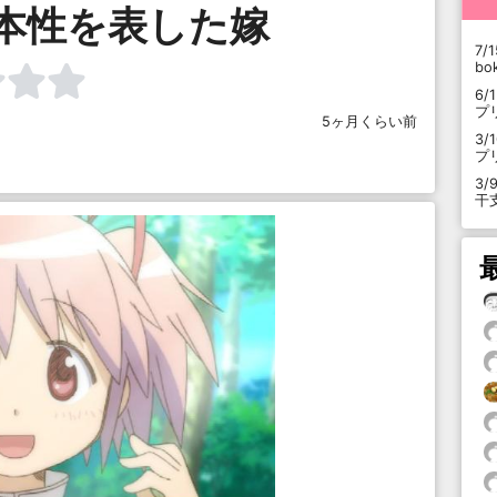
本性を表した嫁
7/1
b
6/
プ
5ヶ月くらい前
3/
プ
3/
干