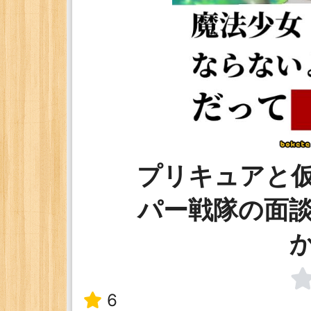
プリキュアと
パー戦隊の面
6