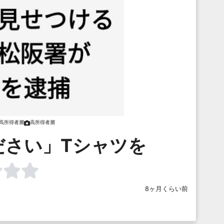
高所得者層
高所得者層
ださい」Tシャツを
8ヶ月くらい前