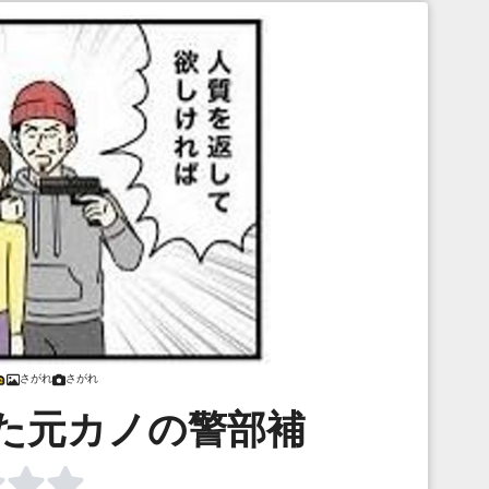
さがれ
さがれ
た元カノの警部補