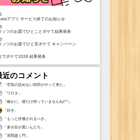
5
oketeアプリ サービス終了のお知らせ
15
リッツのお題でひとことボケて結果発表
10
リッツのお題でひと言ボケて キャンペーン
9
支でボケて2026 結果発表
最近のコメント
「
空気の読めない四羽がやって来た
」
「
ワロタ
」
「
確かに、彼だけ持っていませんね(^^;
」
「
好き
」
「
もっと評価されるべき
」
「
多分目が悪いんだろ
」
「
苦悶逝く門
」