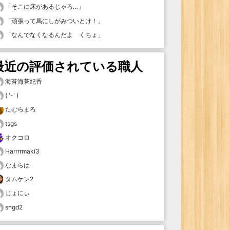
「
そこに床があるじゃろ…
」
「
頑張って馬にしがみついとけ！
」
「
なんでなくなるんだよ くちょ
」
最近の評価されている職人
海苔海苔紀香
( '-' )
たむらまろ
tsgs
オクコロ
Harrrrmaki3
なまらは
タムケン2
じょにぃ
sngd2