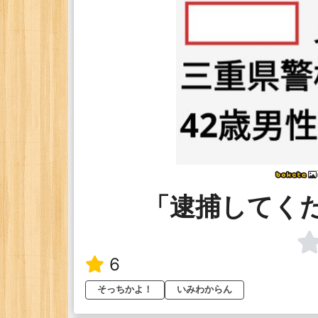
「逮捕してく
6
そっちかよ！
いみわからん