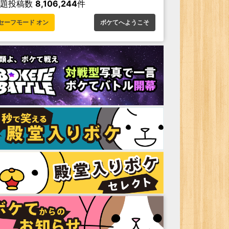
お題投稿数
8,106,244
件
セーフモード オン
ボケてへようこそ