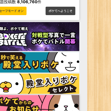
お題投稿数
8,106,760
件
セーフモード オン
ボケてへようこそ