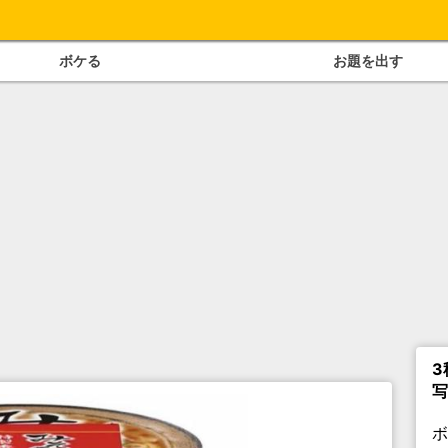
ボケる
お題を出す
3
写