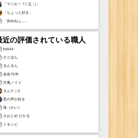
「
マジか！？(´Д`; )
」
「
ちょっと好き
」
「
休めねぇ…
」
最近の評価されている職人
bokkk
さとぽん
るんるん
余命70年
沢庵ノイド
タムケン2
君の声が好き
海（かい）
さおとめ ひかる
トモシビ