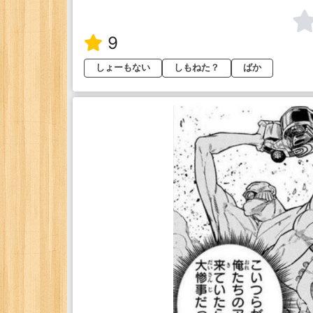
9
しょーもない
しもねた？
ばか