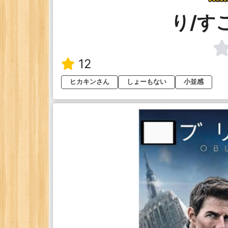
り/す
12
ヒカキンさん
しょーもない
小並感