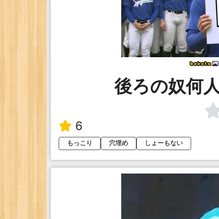
後ろの奴何
6
もっこり
穴埋め
しょーもない