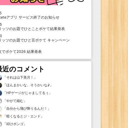
5
oketeアプリ サービス終了のお知らせ
15
リッツのお題でひとことボケて結果発表
10
リッツのお題でひと言ボケて キャンペーン
9
支でボケて2026 結果発表
最近のコメント
「
それは山下美月！
」
「
ほんまかいな、そうかいな♪
」
「
HPゲージがじゃましてるぅ
」
「
やがて縮む
」
「
自分から飛び降りるんだ！
」
「
暗くなるとジ・エンド
」
「
叩けボンゴ
」