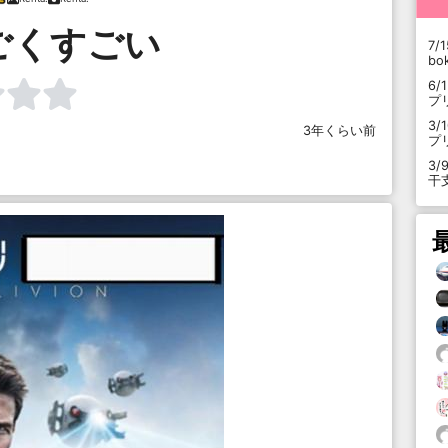
ごくすごい
7/1
b
6/
プ
3/
3年くらい前
プ
3/
干