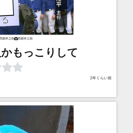
西郷丼之助
西郷丼之助
人かもっこりして
2年くらい前