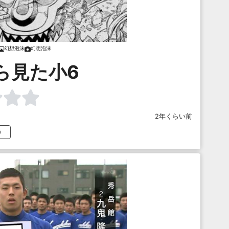
幻想泡沫
幻想泡沫
ら見た小6
2年くらい前
う