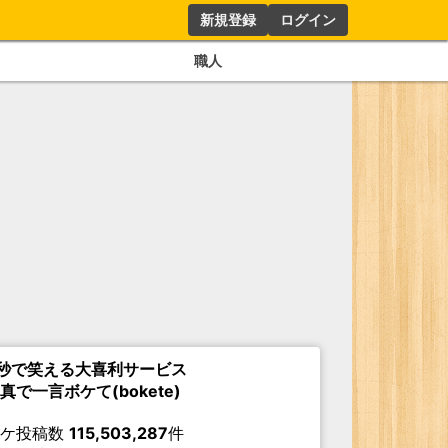
新規登録
ログイン
職人
秒で笑える大喜利サービス
真で一言ボケて(bokete)
ボケ投稿数
115,503,287
件