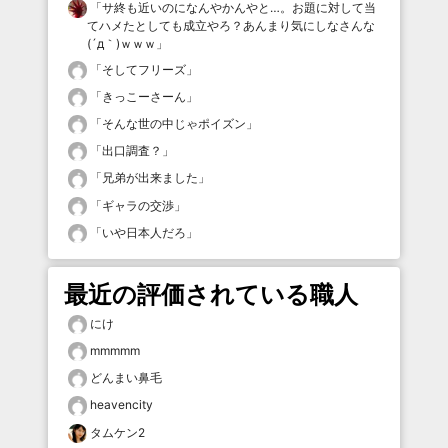
「
サ終も近いのになんやかんやと…。お題に対して当
てハメたとしても成立やろ？あんまり気にしなさんな
(´д｀)ｗｗｗ
」
「
そしてフリーズ
」
「
きっこーさーん
」
「
そんな世の中じゃポイズン
」
「
出口調査？
」
「
兄弟が出来ました
」
「
ギャラの交渉
」
「
いや日本人だろ
」
最近の評価されている職人
にけ
mmmmm
どんまい鼻毛
heavencity
タムケン2