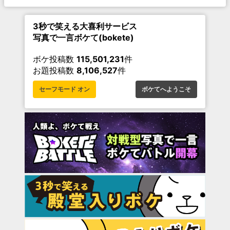
3秒で笑える大喜利サービス
写真で一言ボケて(bokete)
ボケ投稿数
115,501,231
件
お題投稿数
8,106,527
件
セーフモード オン
ボケてへようこそ