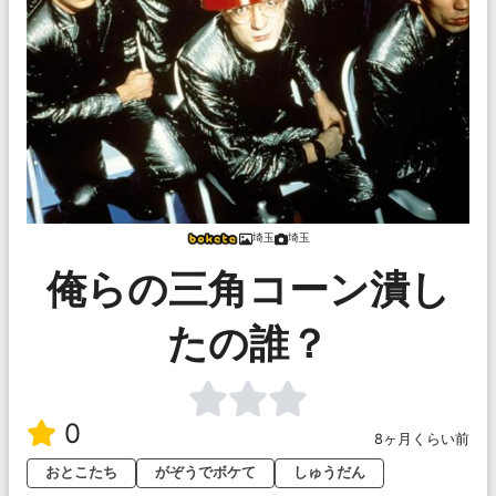
埼玉
埼玉
俺らの三角コーン潰し
たの誰？
0
8ヶ月くらい前
おとこたち
がぞうでボケて
しゅうだん