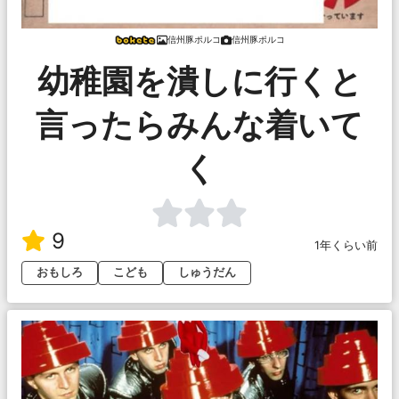
信州豚ポルコ
信州豚ポルコ
幼稚園を潰しに行くと
言ったらみんな着いて
く
9
1年くらい前
おもしろ
こども
しゅうだん