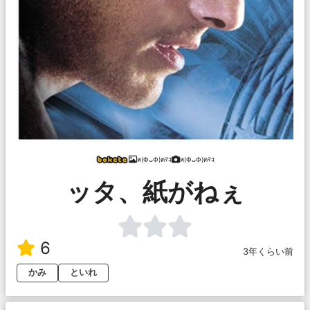
ฅ(ФᴗФ)ฅﾏｺ
ฅ(ФᴗФ)ฅﾏｺ
ッタ、紙がねぇ
6
3年くらい前
かみ
といれ