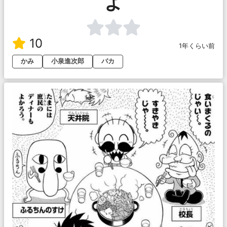
よ
10
1年くらい前
かみ
小泉進次郎
バカ