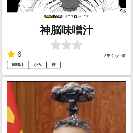
ライニス
ライニス
神脳味噌汁
6
3年くらい前
味噌汁
かみ
神