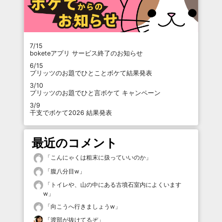
7/15
boketeアプリ サービス終了のお知らせ
6/15
プリッツのお題でひとことボケて結果発表
3/10
プリッツのお題でひと言ボケて キャンペーン
3/9
干支でボケて2026 結果発表
最近のコメント
「
こんにゃくは粗末に扱っていいのか
」
「
腹八分目w
」
「
トイレや、山の中にある古墳石室内によくいます
w
」
「
向こうへ行きましょうw
」
「
渡部が抜けてるぞ
」