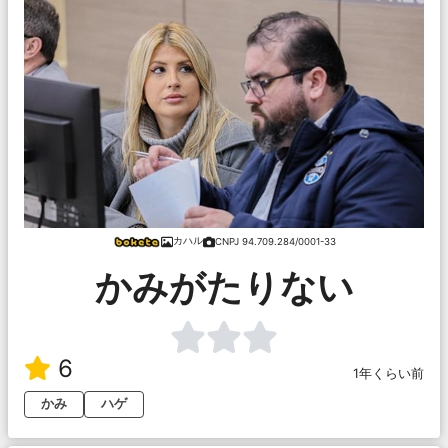
カハル
CNPJ 94.709.284/0001-33
かみがたりない
6
1年くらい前
かみ
ハゲ