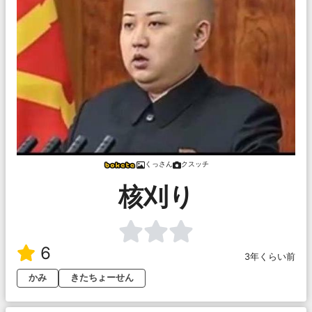
くっさん
クスッチ
核刈り
6
3年くらい前
かみ
きたちょーせん