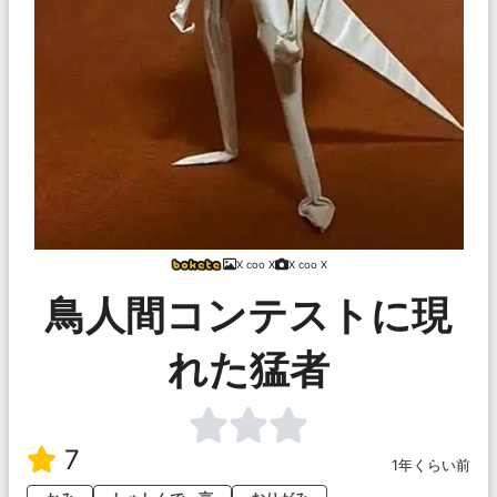
X coo X
X coo X
鳥人間コンテストに現
れた猛者
7
1年くらい前