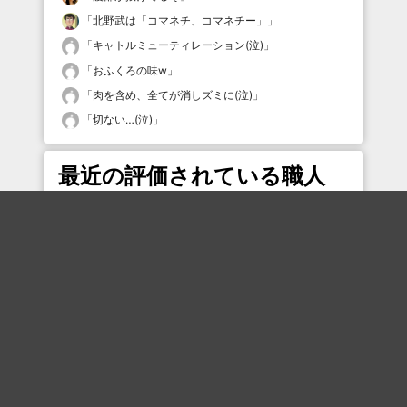
「
北野武は「コマネチ、コマネチー」
」
「
キャトルミューティレーション(泣)
」
「
おふくろの味w
」
「
肉を含め、全てが消しズミに(泣)
」
「
切ない…(泣)
」
最近の評価されている職人
むー
ねりもの
速攻野郎
sasami2356
pippu3
hikaran
タムケン2
寝る！
ねすかふぇ