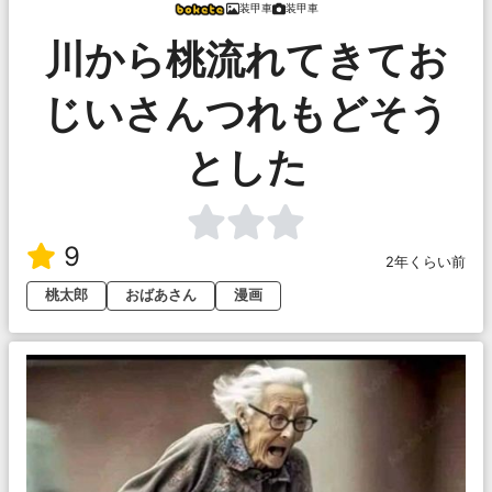
装甲車
装甲車
川から桃流れてきてお
じいさんつれもどそう
とした
9
2年くらい前
桃太郎
おばあさん
漫画