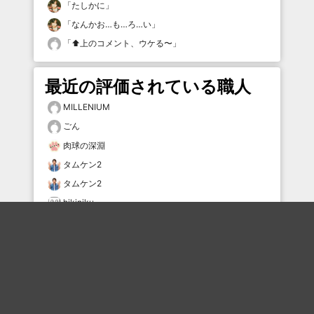
「
たしかに
」
「
なんかお…も…ろ…い
」
「
⬆️上のコメント、ウケる〜
」
最近の評価されている職人
MILLENIUM
ごん
肉球の深淵
タムケン2
タムケン2
hikiniku
hikiniku
tsgs
まひろ
Yuka_0927