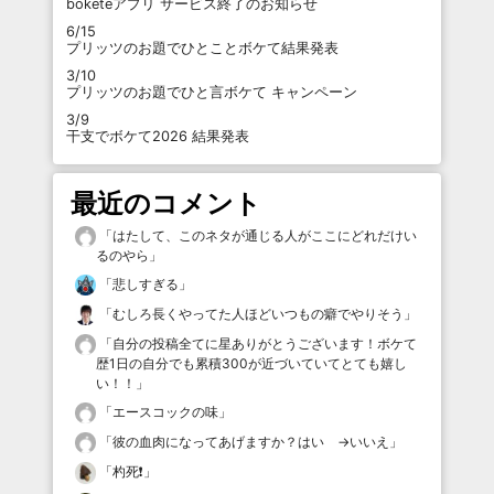
boketeアプリ サービス終了のお知らせ
6/15
プリッツのお題でひとことボケて結果発表
3/10
プリッツのお題でひと言ボケて キャンペーン
3/9
干支でボケて2026 結果発表
最近のコメント
「
はたして、このネタが通じる人がここにどれだけい
るのやら
」
「
悲しすぎる
」
「
むしろ長くやってた人ほどいつもの癖でやりそう
」
「
自分の投稿全てに星ありがとうございます！ボケて
歴1日の自分でも累積300が近づいていてとても嬉し
い！！
」
「
エースコックの味
」
「
彼の血肉になってあげますか？はい →いいえ
」
「
杓死❗️
」