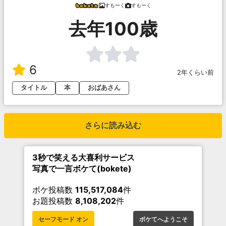
すもーく
すもーく
去年100歳
6
2年くらい前
タイトル
本
おばあさん
さらに読み込む
3秒で笑える大喜利サービス
写真で一言ボケて(bokete)
ボケ投稿数
115,517,084
件
お題投稿数
8,108,202
件
セーフモード オン
ボケてへようこそ