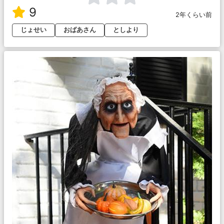
9
2年くらい前
じょせい
おばあさん
としより