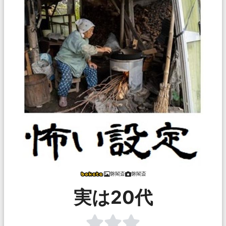
磐閣斎
磐閣斎
実は20代