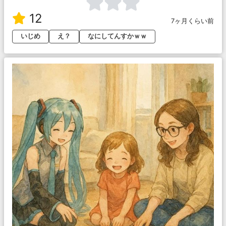
12
7ヶ月くらい前
いじめ
え？
なにしてんすかｗｗ