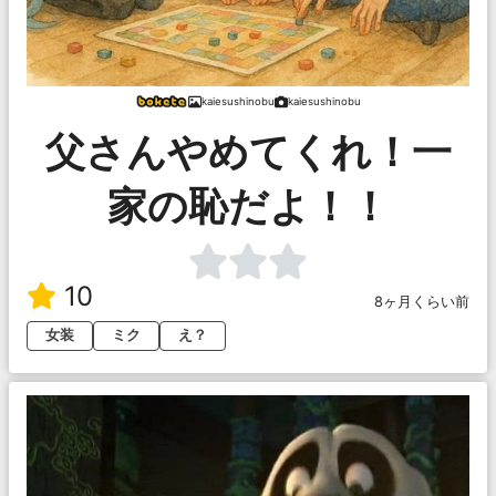
kaiesushinobu
kaiesushinobu
父さんやめてくれ！一
家の恥だよ！！
10
8ヶ月くらい前
女装
ミク
え？