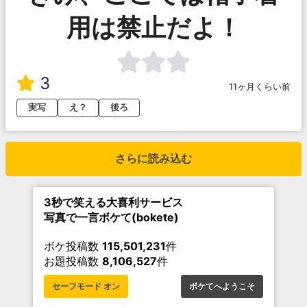
用は禁止だよ！
3
11ヶ月くらい前
実写
え？
後ろ
さらに読み込む
3秒で笑える大喜利サービス
写真で一言ボケて(bokete)
ボケ投稿数
115,501,231
件
お題投稿数
8,106,527
件
セーフモード オン
ボケてへようこそ