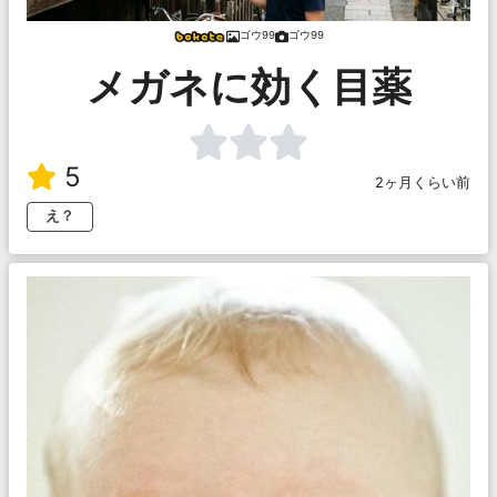
ゴウ99
ゴウ99
メガネに効く目薬
5
2ヶ月くらい前
え？