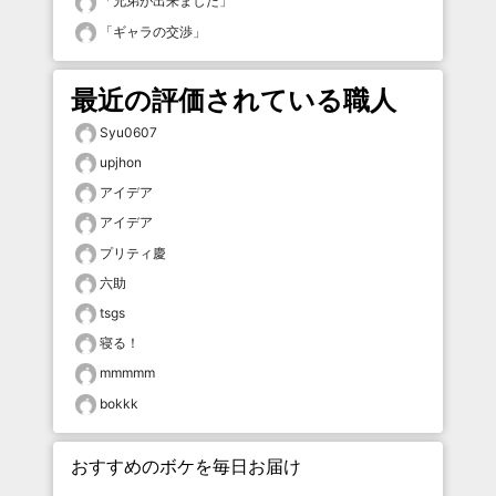
「
兄弟が出来ました
」
「
ギャラの交渉
」
最近の評価されている職人
Syu0607
upjhon
アイデア
アイデア
プリティ慶
六助
tsgs
寝る！
mmmmm
bokkk
おすすめのボケを毎日お届け