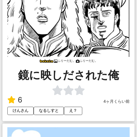
ふりーだむ。
ふりーだむ。
鏡に映しだされた俺
6
4ヶ月くらい前
けんさん
なるしすと
え？