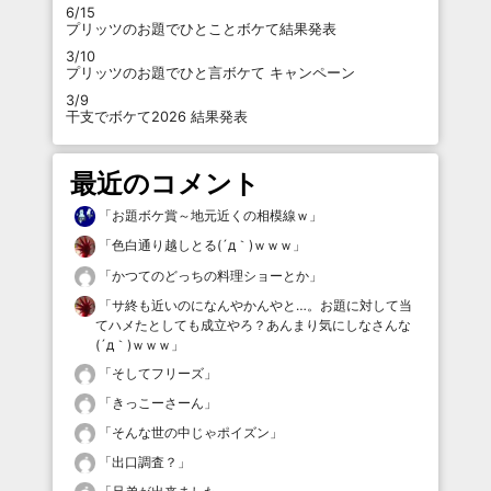
6/15
プリッツのお題でひとことボケて結果発表
3/10
プリッツのお題でひと言ボケて キャンペーン
3/9
干支でボケて2026 結果発表
最近のコメント
「
お題ボケ賞～地元近くの相模線ｗ
」
「
色白通り越しとる(´д｀)ｗｗｗ
」
「
かつてのどっちの料理ショーとか
」
「
サ終も近いのになんやかんやと…。お題に対して当
てハメたとしても成立やろ？あんまり気にしなさんな
(´д｀)ｗｗｗ
」
「
そしてフリーズ
」
「
きっこーさーん
」
「
そんな世の中じゃポイズン
」
「
出口調査？
」