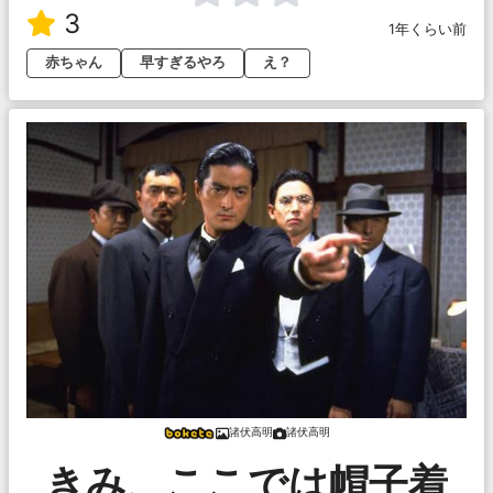
3
1年くらい前
赤ちゃん
早すぎるやろ
え？
諸伏高明
諸伏高明
きみ、ここでは帽子着