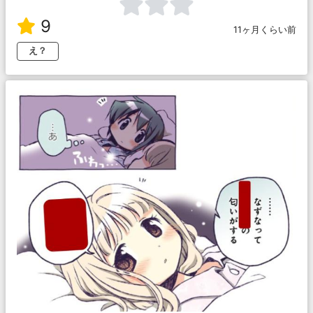
9
11ヶ月くらい前
え？