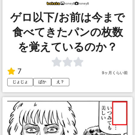
honeyB
honeyB
ゲロ以下/お前は今まで
食べてきたパンの枚数
を覚えているのか？
7
9ヶ月くらい前
じょじょ
ばか
え？