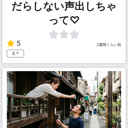
だらしない声出しちゃ
って♡
5
2週間くらい前
え？