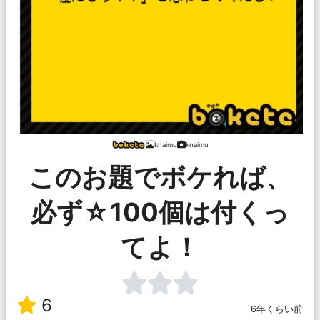
knaimu
knaimu
このお題でボケれば、
必ず☆100個は付くっ
てよ！
6
6年くらい前