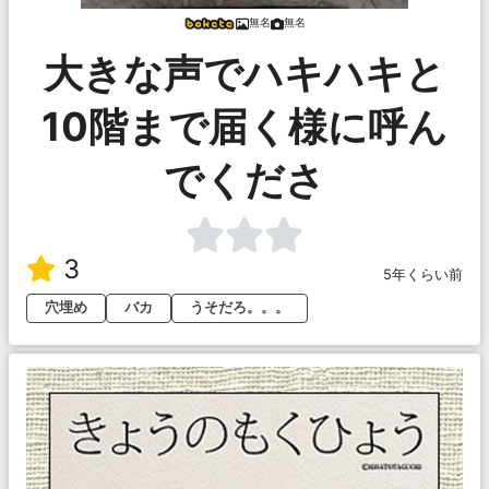
無名
無名
大きな声でハキハキと
10階まで届く様に呼ん
でくださ
3
5年くらい前
穴埋め
バカ
うそだろ。。。