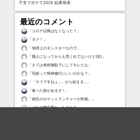
干支でボケて2026 結果発表
最近のコメント
「
コロナ以降はなくなった？
」
「
ダメ！
」
「
地球上のモンスターなので
」
「
職人になってからも荒くれてないけど(笑)
」
「
さては食材無駄でにしてキレたな
」
「
写経って精神修行にいいのかな？
」
「
「そうですねぇ…」から始まる…
」
「
食べた跡があるぞ！
」
「
彼氏のロケットランチャーが炸裂。
」
「
それで慶応受かったのか？
」
最近の評価されている職人
梵人