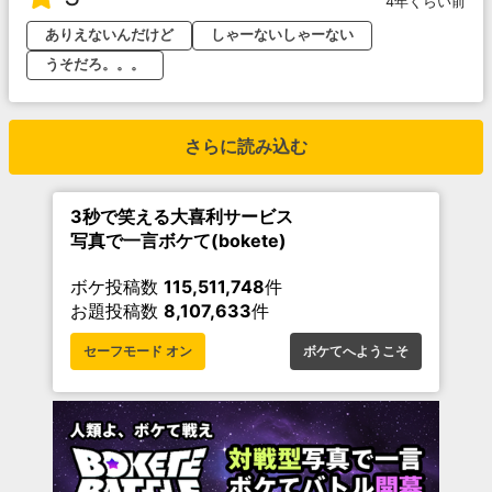
4年くらい前
ありえないんだけど
しゃーないしゃーない
うそだろ。。。
さらに読み込む
3秒で笑える大喜利サービス
写真で一言ボケて(bokete)
ボケ投稿数
115,511,748
件
お題投稿数
8,107,633
件
セーフモード オン
ボケてへようこそ