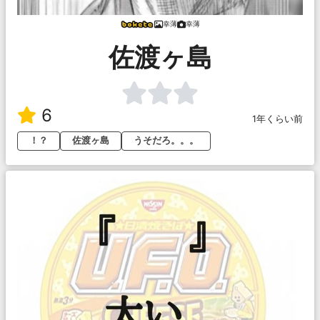
幸薄
幸薄
佐渡ヶ島
6
1年くらい前
！？
佐渡ヶ島
うそだろ。。。