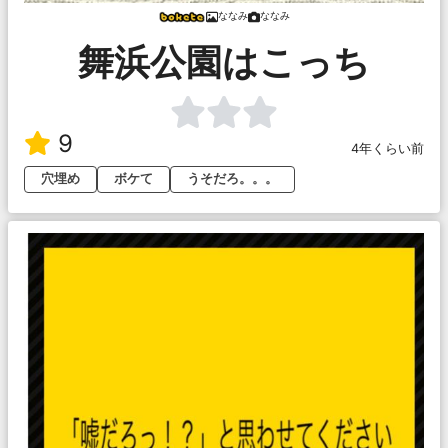
ななみ
ななみ
舞浜公園はこっち
9
4年くらい前
穴埋め
ボケて
うそだろ。。。