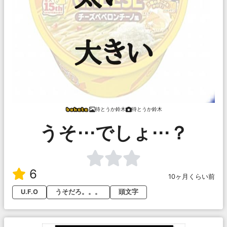
待とうか鈴木
待とうか鈴木
うそ⋯でしょ⋯？
6
10ヶ月くらい前
U.F.O
うそだろ。。。
頭文字