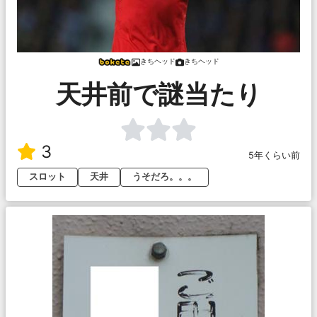
きちヘッド
きちヘッド
天井前で謎当たり
3
5年くらい前
スロット
天井
うそだろ。。。