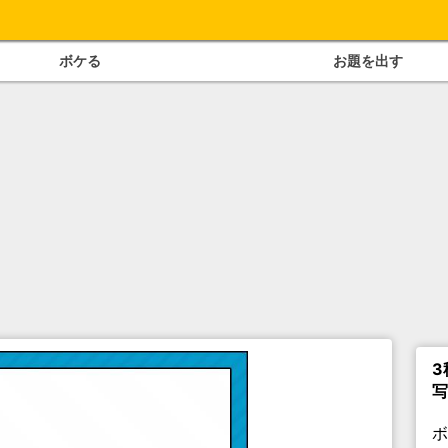
ボケる
お題を出す
3
写