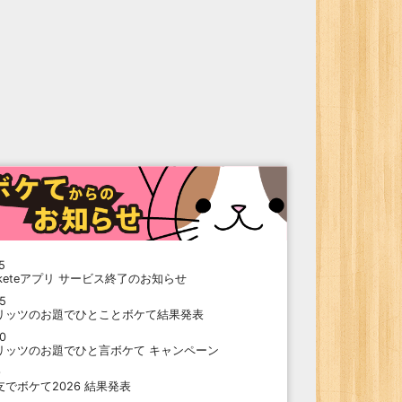
5
oketeアプリ サービス終了のお知らせ
15
リッツのお題でひとことボケて結果発表
10
リッツのお題でひと言ボケて キャンペーン
9
支でボケて2026 結果発表