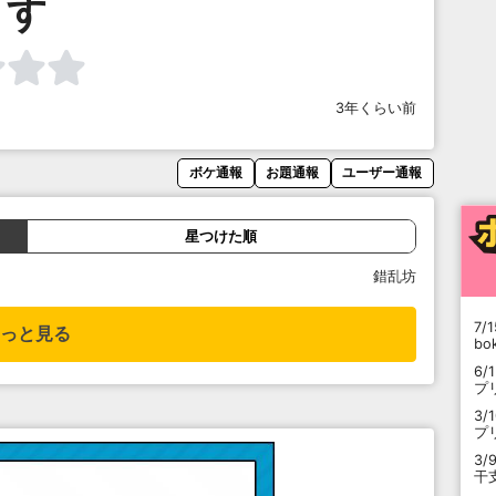
す
3年くらい前
ボケ通報
お題通報
ユーザー通報
星つけた順
錯乱坊
7/1
っと見る
b
6/
プ
3/
プ
3/
干