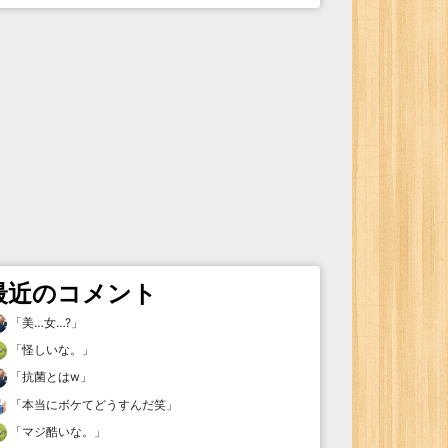
最近のコメント
「
美…女…?
」
「
怪しいな。
」
「
抗菌とはw
」
「
本当にボケてどうすんだ笑
」
「
マジ酷いな。
」