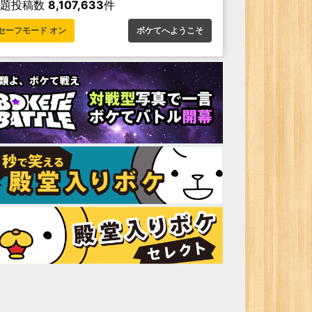
お題投稿数
8,107,633
件
セーフモード オン
ボケてへようこそ