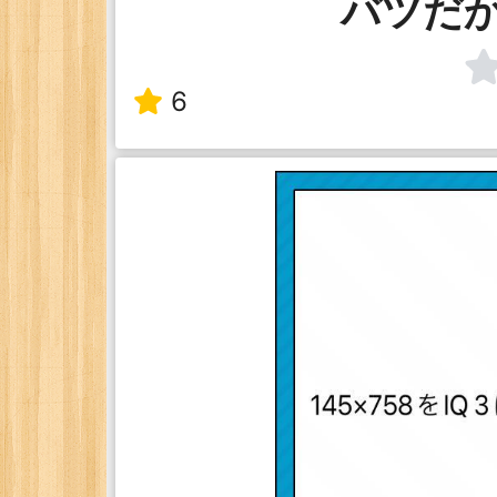
バツだ
6