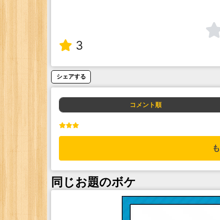
3
シェアする
コメント順
も
同じお題のボケ