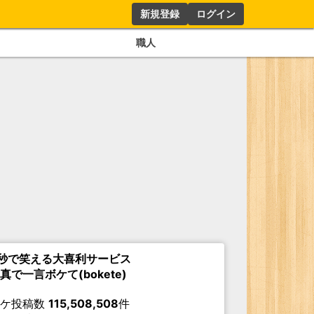
新規登録
ログイン
職人
秒で笑える大喜利サービス
真で一言ボケて(bokete)
ボケ投稿数
115,508,508
件