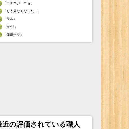
「
ロナウジーニョ
」
「
もう見なくなった。
」
「
サル
」
「
嫌や!
」
「
銭形平次
」
最近の評価されている職人