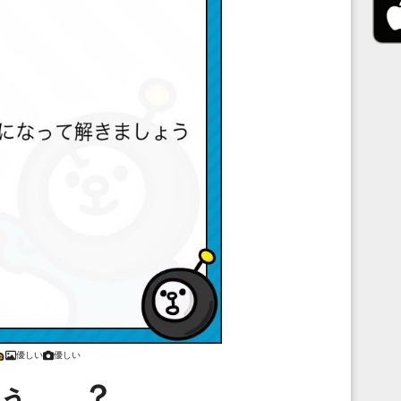
優しい
優しい
ぅ……？