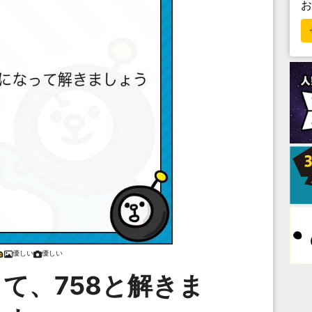
優しい
優しい
して、758と解きま