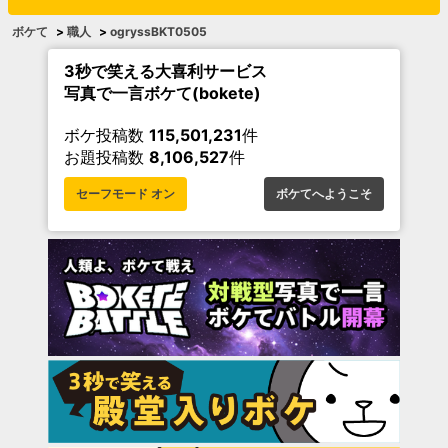
ボケて
>
職人
>
ogryssBKT0505
3秒で笑える大喜利サービス
写真で一言ボケて(bokete)
ボケ投稿数
115,501,231
件
お題投稿数
8,106,527
件
セーフモード オン
ボケてへようこそ