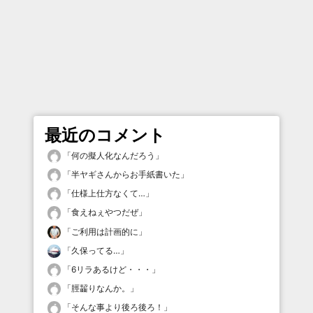
最近のコメント
「
何の擬人化なんだろう
」
「
半ヤギさんからお手紙書いた
」
「
仕様上仕方なくて…
」
「
食えねぇやつだぜ
」
「
ご利用は計画的に
」
「
久保ってる…
」
「
6リラあるけど・・・
」
「
脛齧りなんか。
」
「
そんな事より後ろ後ろ！
」