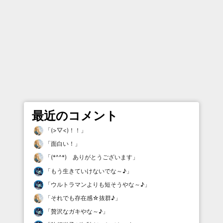
最近のコメント
「
(>▽<)！！
」
「
面白い！
」
「
(*^^*) ありがとうございます
」
「
もう生きていけないでな～♪
」
「
ウルトラマンよりも短そうやな～♪
」
「
それでも存在感☆抜群♪
」
「
贅沢なガキやな～♪
」