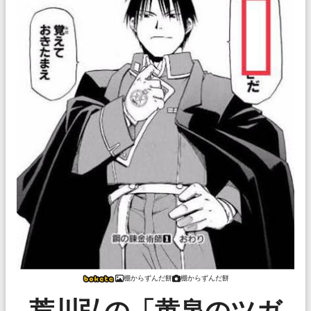
棚からずんだ餅
棚からずんだ餅
荒川弘の「黄泉のツガ