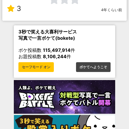
3
4年くらい前
3秒で笑える大喜利サービス
写真で一言ボケて(bokete)
ボケ投稿数
115,497,914
件
お題投稿数
8,106,244
件
セーフモード オン
ボケてへようこそ