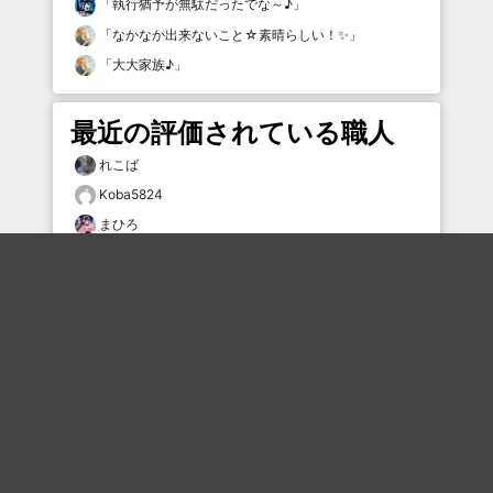
「
執行猶予が無駄だったでな～♪
」
「
なかなか出来ないこと☆素晴らしい！✨
」
「
大大家族♪
」
最近の評価されている職人
れこば
Koba5824
まひろ
へべれけ
ハンゲ
プリティ慶
星待ちすいせい
mmmmm
プリティ慶
プリティ慶