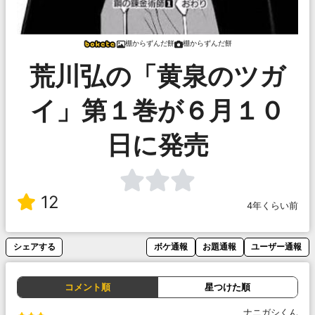
棚からずんだ餅
棚からずんだ餅
荒川弘の「黄泉のツガ
イ」第１巻が６月１０
日に発売
12
4年くらい前
シェアする
ボケ通報
お題通報
ユーザー通報
コメント順
星つけた順
ナニガシくん