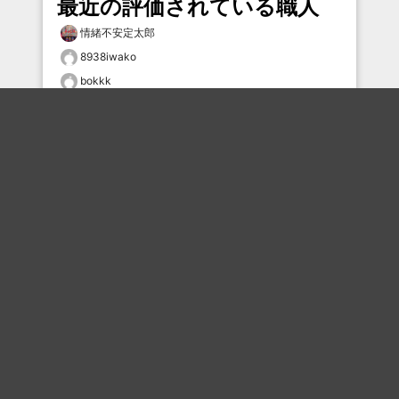
最近の評価されている職人
情緒不安定太郎
8938iwako
bokkk
鳥人
炭
むろぼ
Ｇ馬場
Syu0607
LOL1147
mmmmm
おすすめのボケを毎日お届け
いいね！する
フォローする
フォローする