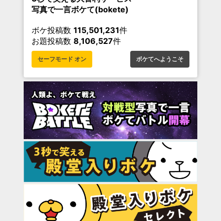
写真で一言ボケて(bokete)
ボケ投稿数
115,501,231
件
お題投稿数
8,106,527
件
セーフモード オン
ボケてへようこそ