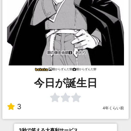
棚からずんだ餅
棚からずんだ餅
今日が誕生日
3
4年くらい前
3秒で笑える大喜利サービス