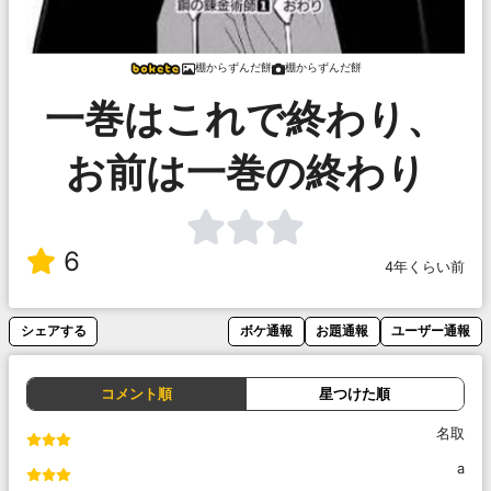
棚からずんだ餅
棚からずんだ餅
一巻はこれで終わり、
お前は一巻の終わり
6
4年くらい前
シェアする
ボケ通報
お題通報
ユーザー通報
コメント順
星つけた順
名取
a