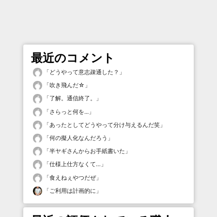
最近のコメント
「
どうやって意志疎通した？
」
「
吹き飛んだ☆
」
「
了解。通信終了。
」
「
さらっと何を...
」
「
あったとしてどうやって分け与えるんだ笑
」
「
何の擬人化なんだろう
」
「
半ヤギさんからお手紙書いた
」
「
仕様上仕方なくて…
」
「
食えねぇやつだぜ
」
「
ご利用は計画的に
」