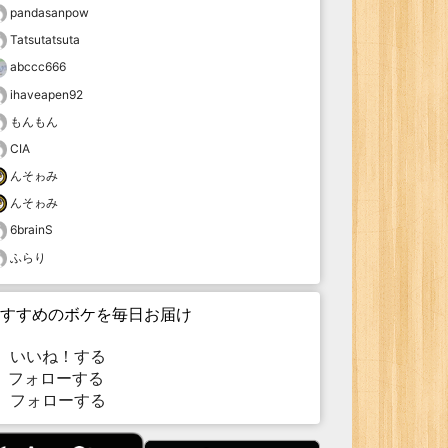
pandasanpow
Tatsutatsuta
abccc666
ihaveapen92
もんもん
CIA
んそゎみ
んそゎみ
6brainS
ふらり
すすめのボケを毎日お届け
いいね！する
フォローする
フォローする