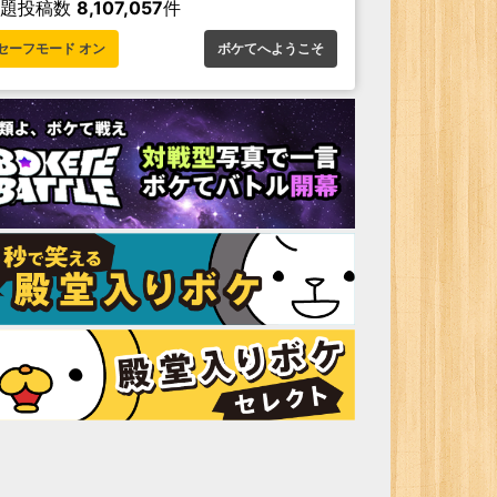
お題投稿数
8,107,057
件
セーフモード オン
ボケてへようこそ