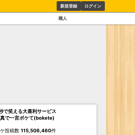
新規登録
ログイン
職人
秒で笑える大喜利サービス
真で一言ボケて(bokete)
ボケ投稿数
115,506,460
件