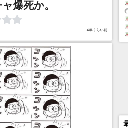
チャ爆死か。
4年くらい前