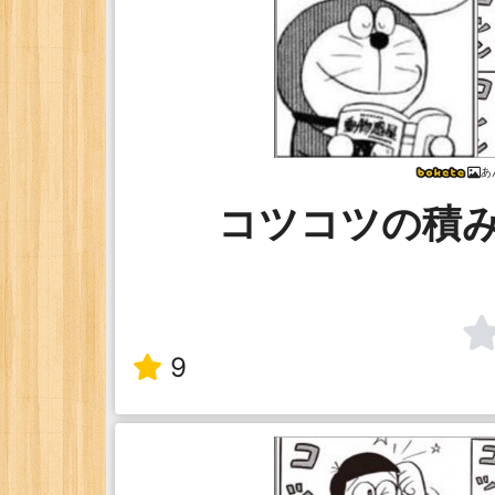
あ
コツコツの積
9