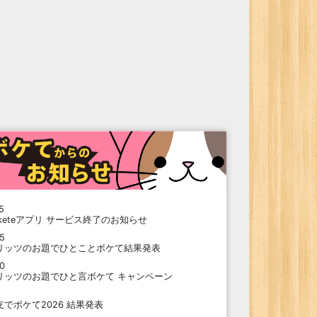
5
oketeアプリ サービス終了のお知らせ
15
リッツのお題でひとことボケて結果発表
10
リッツのお題でひと言ボケて キャンペーン
9
支でボケて2026 結果発表