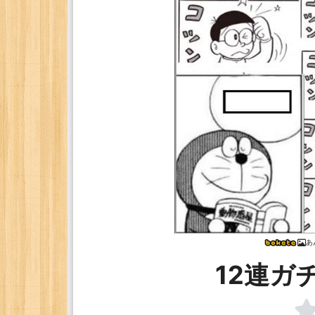
あ
12連ガ