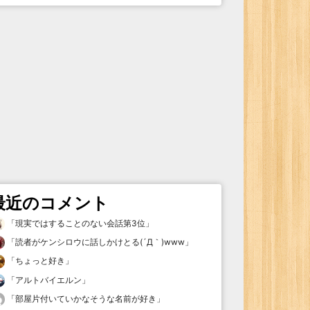
最近のコメント
「
現実ではすることのない会話第3位
」
「
読者がケンシロウに話しかけとる(´Д｀)www
」
「
ちょっと好き
」
「
アルトバイエルン
」
「
部屋片付いていかなそうな名前が好き
」