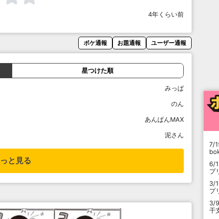
4年くらい前
ボケ通報
お題通報
ユーザー通報
星つけた順
みっぱ
のん
あんぱんMAX
泥さん
7/1
b
っと見る
6/
プ
3/
プ
3/
干