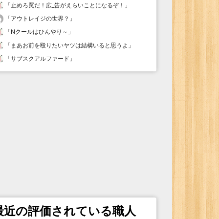
「
止めろ罠だ！広_告がえらいことになるぞ！
」
「
アウトレイジの世界？
」
「
Nクールはひんやり～
」
「
まあお前を殴りたいヤツは結構いると思うよ
」
「
サブスクアルファード
」
最近の評価されている職人