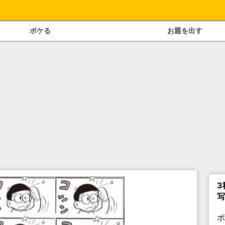
ボケる
お題を出す
3
写