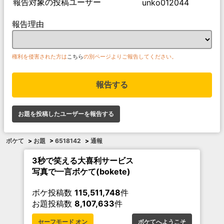
報告対象の投稿ユーザー
unko012044
報告理由
権利を侵害された方は
こちら
の別ページよりご報告してください。
報告する
お題を投稿したユーザーを報告する
ボケて
>
お題
>
6518142
>
通報
3秒で笑える大喜利サービス
写真で一言ボケて(bokete)
ボケ投稿数
115,511,748
件
お題投稿数
8,107,633
件
セーフモード オン
ボケてへようこそ