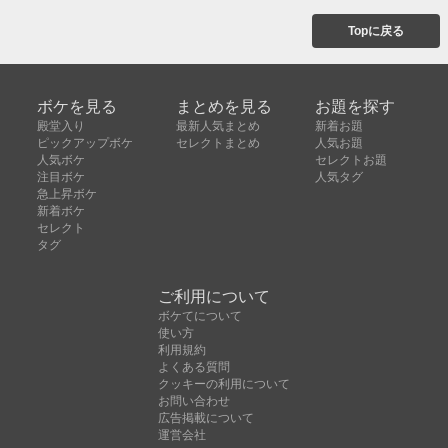
Topに戻る
ボケを見る
まとめを見る
お題を探す
殿堂入り
最新人気まとめ
新着お題
ピックアップボケ
セレクトまとめ
人気お題
人気ボケ
セレクトお題
注目ボケ
人気タグ
急上昇ボケ
新着ボケ
セレクト
タグ
ご利用について
ボケてについて
使い方
利用規約
よくある質問
クッキーの利用について
お問い合わせ
広告掲載について
運営会社