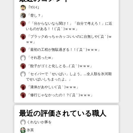
「
ﾔﾗｼｲ
」
「
脅し？
」
「
「分からないなら聞け！」「自分で考えろ！」に近
いものがある！！(´Д｀)ｗｗｗ
」
「
ブラックめっちゃカッコいいのに台無しや(´Д｀)ｗ
ｗｗ
」
「
最初の工程が無駄過ぎる！！(´Д｀)ｗｗｗ
」
「
それ思ったw
」
「
餃子がゴミと化しとる…(´Д｀)ｗｗｗ
」
「
セイバーで「せいばい」しよう。…全人類を氷河期
でせいばいしちまったよ。
」
「
液体があやしい(´Д｀)ｗｗｗ
」
「
修行じゃなかったの！？(´Д｀)ｗｗｗ
」
最近の評価されている職人
くれないか豚を
氷英