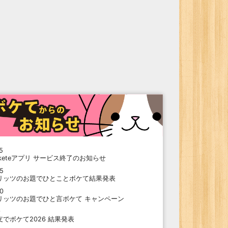
5
oketeアプリ サービス終了のお知らせ
15
リッツのお題でひとことボケて結果発表
10
リッツのお題でひと言ボケて キャンペーン
9
支でボケて2026 結果発表