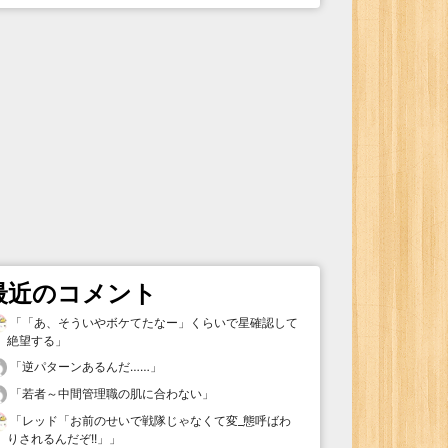
最近のコメント
「
「あ、そういやボケてたなー」くらいで星確認して
絶望する
」
「
逆パターンあるんだ……
」
「
若者～中間管理職の肌に合わない
」
「
レッド「お前のせいで戦隊じゃなくて変_態呼ばわ
りされるんだぞ!!」
」