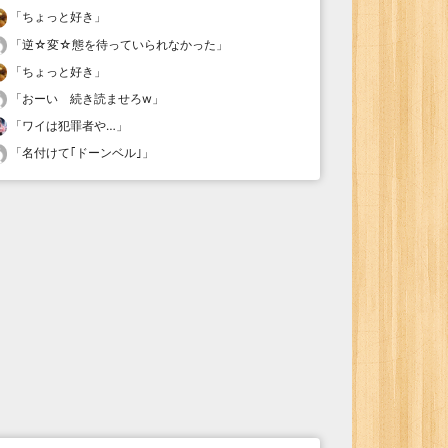
「
ちょっと好き
」
「
逆☆変☆態を待っていられなかった
」
「
ちょっと好き
」
「
おーい 続き読ませろw
」
「
ワイは犯罪者や…
」
「
名付けて｢ドーンベル｣
」