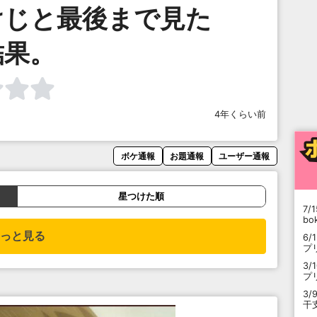
けじと最後まで見た
結果。
4年くらい前
ボケ通報
お題通報
ユーザー通報
星つけた順
7/1
b
っと見る
6/
プ
3/
プ
3/
干