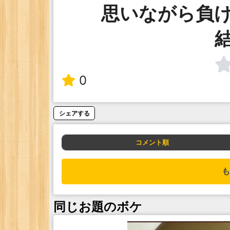
思いながら負
0
シェアする
コメント順
も
同じお題のボケ