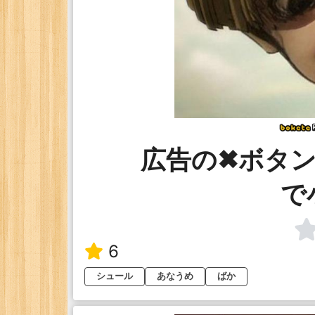
広告の✖︎ボタ
で
6
シュール
あなうめ
ばか