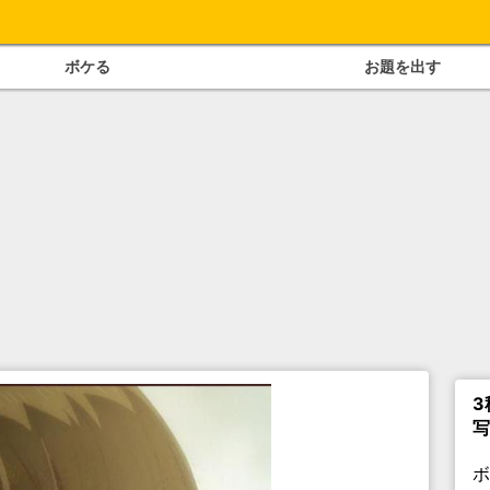
ボケる
お題を出す
3
写