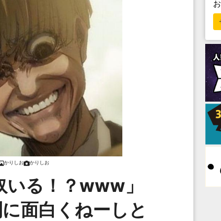
かりしお
かりしお
奴いる！？www」
別に面白くねーしと