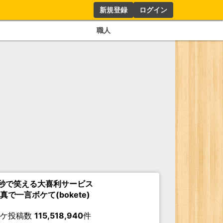
新規登録
ログイン
職人
秒で笑える大喜利サービス
真で一言ボケて(bokete)
ボケ投稿数
115,518,940
件