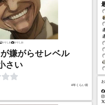
かりしお
かりしお
ンが嫌がらせレベル
小さい
お
4年くらい前