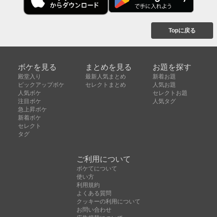
Topに戻る
ボケを見る
まとめを見る
お題を探す
殿堂入り
最新人気まとめ
新着お題
ピックアップボケ
セレクトまとめ
人気お題
人気ボケ
セレクトお題
注目ボケ
人気タグ
急上昇ボケ
新着ボケ
セレクト
タグ
ご利用について
ボケてについて
使い方
利用規約
よくある質問
クッキーの利用について
お問い合わせ