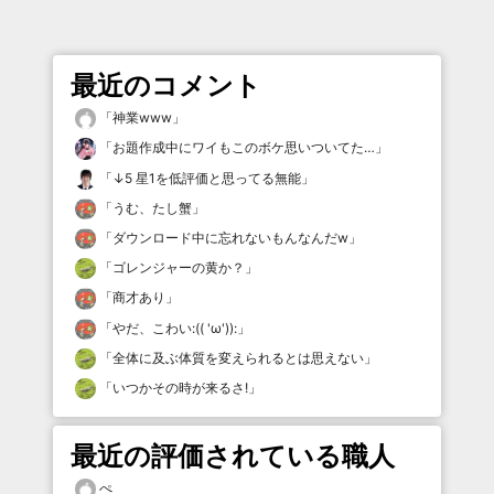
最近のコメント
「
神業www
」
「
お題作成中にワイもこのボケ思いついてた…
」
「
↓5 星1を低評価と思ってる無能
」
「
うむ、たし蟹
」
「
ダウンロード中に忘れないもんなんだw
」
「
ゴレンジャーの黄か？
」
「
商才あり
」
「
やだ、こわい:(( 'ω')):
」
「
全体に及ぶ体質を変えられるとは思えない
」
「
いつかその時が来るさ!
」
最近の評価されている職人
ぺ