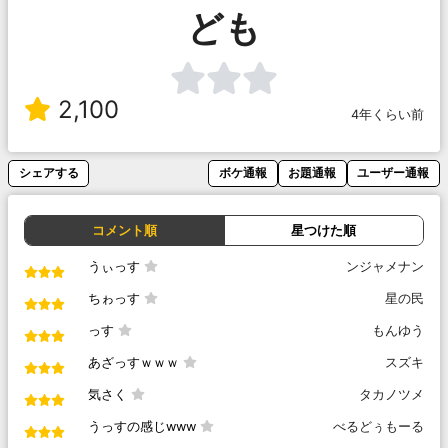
ども
2,100
4年くらい前
シェアする
ボケ通報
お題通報
ユーザー通報
コメント順
星つけた順
うぃっす
ンジャメナン
ちゎっす
星の民
っす
もんゆう
あざっすｗｗｗ
スズキ
気さく
タカノツメ
うっすの感じwww
べるどぅもーる