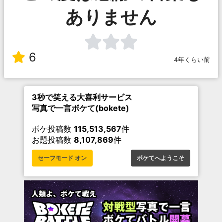
ありません
6
4年くらい前
3秒で笑える大喜利サービス
写真で一言ボケて(bokete)
ボケ投稿数
115,513,567
件
お題投稿数
8,107,869
件
セーフモード オン
ボケてへようこそ