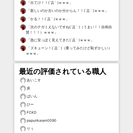
「
出てけ！！(´Д｀)ｗｗｗ
」
「
新しいのか古いのか分からん！！(´Д｀)ｗｗｗ
」
「
かる！！(´Д｀)ｗｗｗ
」
「
次のテガミえないですね(´Д｀)（うまい！！自画自
賛！！！）ｗｗｗ
」
「
急に安っぽく見えてきた(´Д｀)ｗｗｗ
」
「
ズキューン！(´Д｀)（乗ってみたけど恥ずかしい）
ｗｗｗ
」
最近の評価されている職人
あいこす
炭
ぱいん
ひー
FCKD
papurikasen0090
りぅ