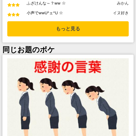
ふざけんな～？ww
みかん
小声でwwU^ェ^U
イヌ好き
もっと見る
同じお題のボケ