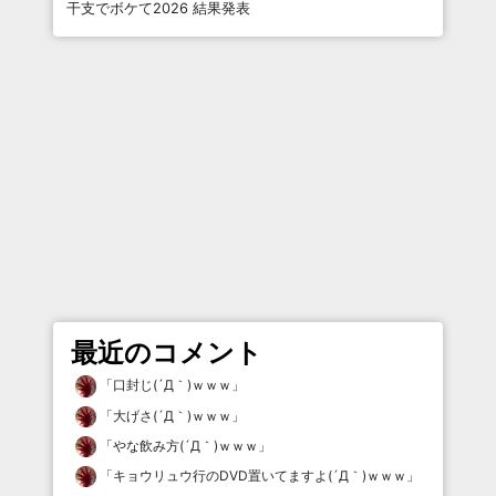
干支でボケて2026 結果発表
最近のコメント
「
口封じ(´Д｀)ｗｗｗ
」
「
大げさ(´Д｀)ｗｗｗ
」
「
やな飲み方(´Д｀)ｗｗｗ
」
「
キョウリュウ行のDVD置いてますよ(´Д｀)ｗｗｗ
」