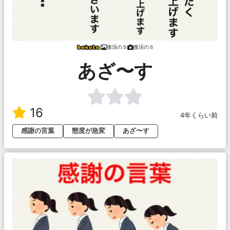
復活のＳ
復活のＳ
あざ〜す
16
4年くらい前
感謝の言葉
態度が急変
あざ〜す