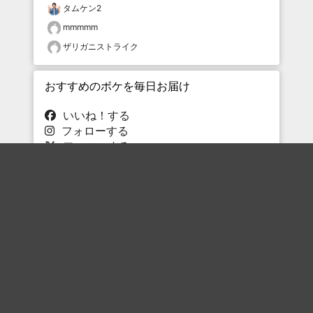
タムケン2
mmmmm
ザリガニストライク
おすすめのボケを毎日お届け
いいね！する
フォローする
フォローする
Topに戻る
ボケを見る
まとめを見る
お題を探す
殿堂入り
最新人気まとめ
新着お題