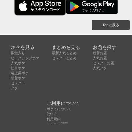
Topに戻る
ボケを見る
まとめを見る
お題を探す
殿堂入り
最新人気まとめ
新着お題
ピックアップボケ
セレクトまとめ
人気お題
人気ボケ
セレクトお題
注目ボケ
人気タグ
急上昇ボケ
新着ボケ
セレクト
タグ
ご利用について
ボケてについて
使い方
利用規約
よくある質問
クッキーの利用について