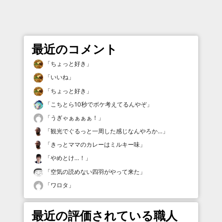
最近のコメント
「
ちょっと好き
」
「
いいね
」
「
ちょっと好き
」
「
こちとら10秒でボケ考えてるんやぞ
」
「
うぎゃぁぁぁぁ！
」
「
観光でぐるっと一周した感じなんやろか…
」
「
きっとママのカレーはミルキー味
」
「
やめとけ…！
」
「
空気の読めない四羽がやって来た
」
「
ワロタ
」
最近の評価されている職人