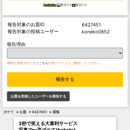
復活のＳ
復活のＳ
報告対象のお題ID
6427451
報告対象の投稿ユーザー
koneko0852
報告理由
権利を侵害された方は
こちら
の別ページよりご報告してください。
報告する
お題を投稿したユーザーを報告する
ボケて
>
お題
>
6427451
>
通報
3秒で笑える大喜利サービス
写真で一言ボケて(bokete)