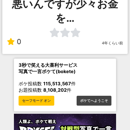
悪いんですが少々お金
を…
0
4年くらい前
3秒で笑える大喜利サービス
写真で一言ボケて(bokete)
ボケ投稿数
115,513,567
件
お題投稿数
8,108,202
件
セーフモード オン
ボケてへようこそ