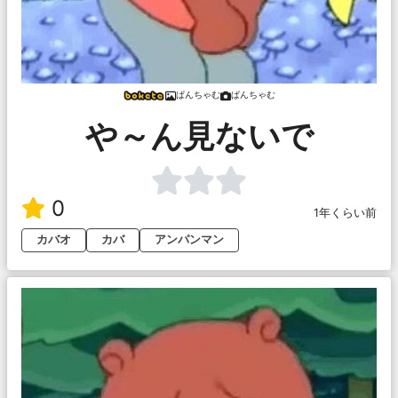
ぱんちゃむ
ぱんちゃむ
や～ん見ないで
0
1年くらい前
カバオ
カバ
アンパンマン