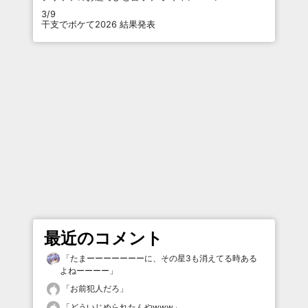
3/9
干支でボケて2026 結果発表
最近のコメント
「
たまーーーーーーーに、その星3も消えてる時ある
よねーーーー
」
「
お前犯人だろ
」
「
どういじめられたんやwww
」