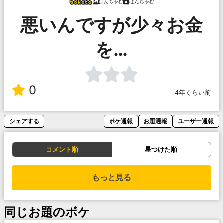
ぱんちゃむ
ぱんちゃむ
悪いんですが少々お金
を…
0
4年くらい前
シェアする
ボケ通報
お題通報
ユーザー通報
コメント順
星つけた順
もっと見る
同じお題のボケ