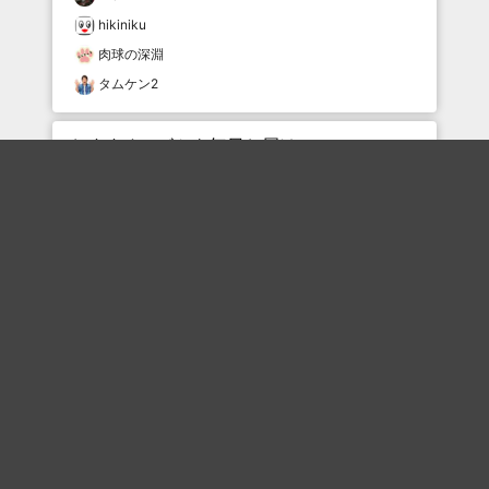
hikiniku
肉球の深淵
タムケン2
おすすめのボケを毎日お届け
いいね！する
フォローする
フォローする
Topに戻る
ボケを見る
まとめを見る
お題を探す
殿堂入り
最新人気まとめ
新着お題