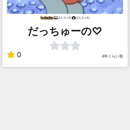
ぱんちゃむ
ぱんちゃむ
だっちゅーの♡
0
4年くらい前