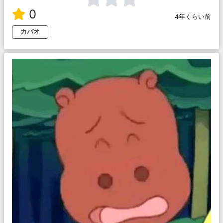
0
4年くらい前
カバオ