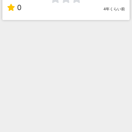
0
4年くらい前