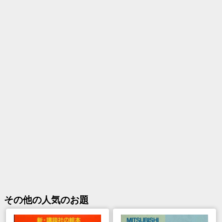
その他
の人気のお題