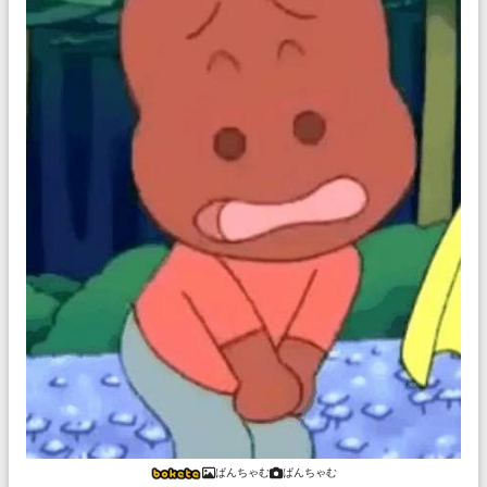
ぱんちゃむ
ぱんちゃむ