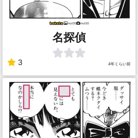
mut30
mut30
名探偵
3
4年くらい前