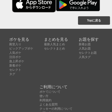
Topに戻る
ボケを見る
まとめを見る
お題を探す
殿堂入り
最新人気まとめ
新着お題
ピックアップボケ
セレクトまとめ
人気お題
人気ボケ
セレクトお題
注目ボケ
人気タグ
急上昇ボケ
新着ボケ
セレクト
タグ
ご利用について
ボケてについて
使い方
利用規約
よくある質問
クッキーの利用について