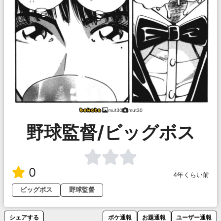
mut30
mut30
野球監督/ビッグボス
0
4年くらい前
ビッグボス
野球監督
シェアする
ボケ通報
お題通報
ユーザー通報