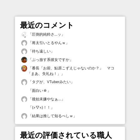
最近のコメント
「
圧倒的純粋さ…ッ
」
「
将太引いとるやんｗ
」
「
待ち遠しい
」
「
ぶっ放す系彼女ですか
」
「
番長「お前、鮎原こずえじゃないのか？」 マコ
「まあ、失礼ね！」
」
「
タグが、VTuberみたい
」
「
面白い☆
」
「
後始末嫌やなぁ…
」
「
(>▽<)！！
」
「
結果は推して知るべしｗ
」
最近の評価されている職人