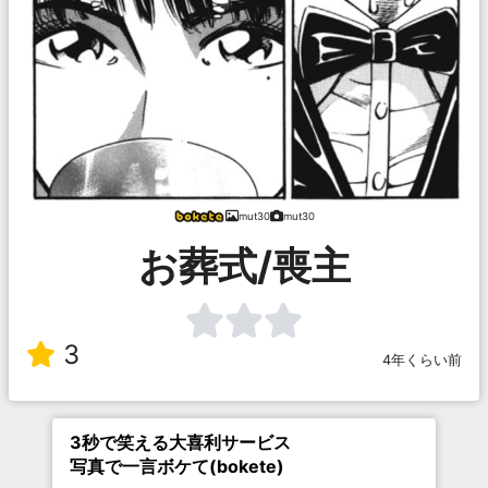
mut30
mut30
お葬式/喪主
3
4年くらい前
3秒で笑える大喜利サービス
写真で一言ボケて(bokete)