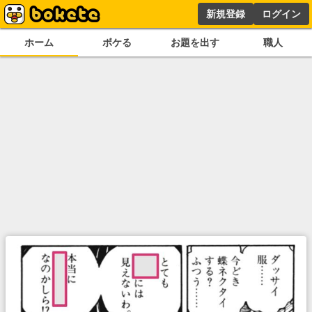
新規登録
ログイン
ホーム
ボケる
お題を出す
職人