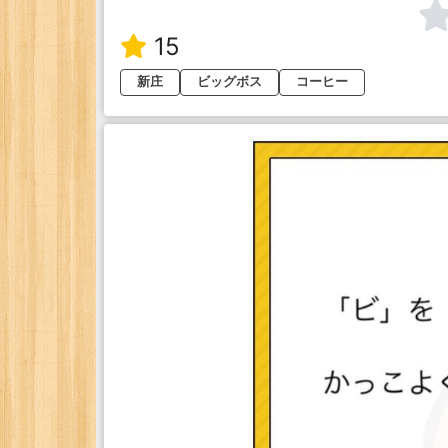
15
新庄
ビッグボス
コーヒー