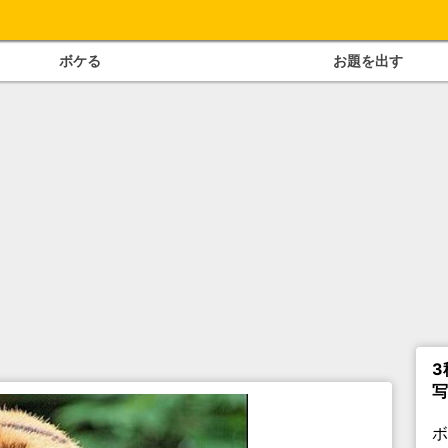
ボケる
お題を出す
3
写