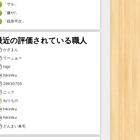
「
サル
」
「
嫌や!
」
「
銭形平次
」
最近の評価されている職人
かざまん
てーふぁー
tsgs
hikiniku
29430705
ニック
ねりもの
hikiniku
hikiniku
どんまい鼻毛