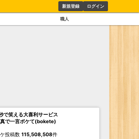
新規登録
ログイン
職人
秒で笑える大喜利サービス
真で一言ボケて(bokete)
ボケ投稿数
115,508,508
件