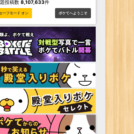
お題投稿数
8,107,633
件
セーフモード オン
ボケてへようこそ