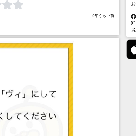
お
4年くらい前