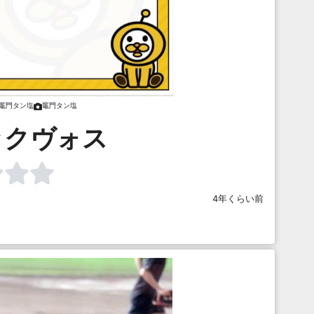
竈門タン塩
竈門タン塩
ックヴォス
4年くらい前