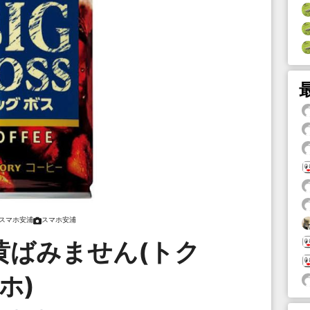
スマホ安浦
スマホ安浦
黄ばみません(トク
ホ)