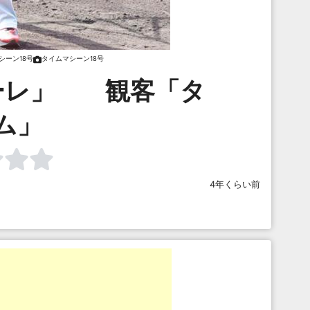
シーン18号
タイムマシーン18号
ーレ」 観客「タ
ム」
4年くらい前