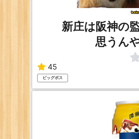
新庄は阪神の
思うん
45
ビッグボス