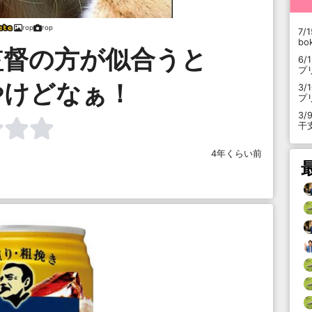
rop
rop
7/1
b
監督の方が似合うと
6/
プ
やけどなぁ！
3/
プ
3/
干
4年くらい前