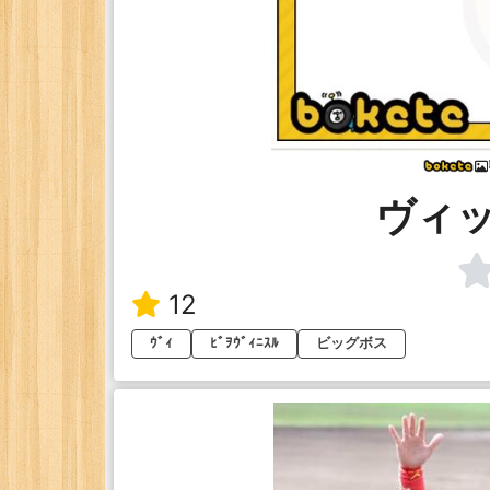
ヴィ
12
ｳﾞｨ
ﾋﾞｦｳﾞｨﾆｽﾙ
ビッグボス