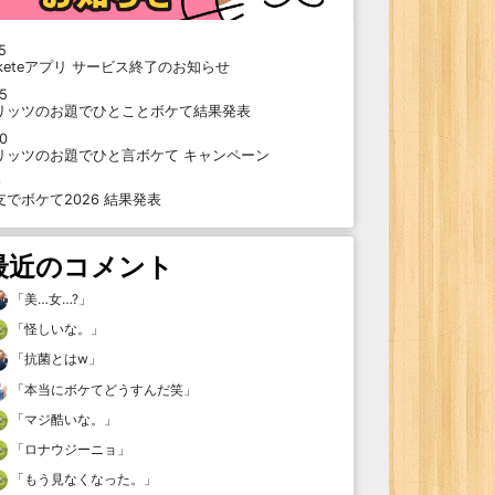
5
oketeアプリ サービス終了のお知らせ
15
リッツのお題でひとことボケて結果発表
10
リッツのお題でひと言ボケて キャンペーン
9
支でボケて2026 結果発表
最近のコメント
「
美…女…?
」
「
怪しいな。
」
「
抗菌とはw
」
「
本当にボケてどうすんだ笑
」
「
マジ酷いな。
」
「
ロナウジーニョ
」
「
もう見なくなった。
」