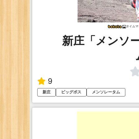
タイムマ
新庄「メンソ
9
新庄
ビッグボス
メンソレータム