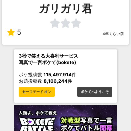
ガリガリ君
5
4年くらい前
3秒で笑える大喜利サービス
写真で一言ボケて(bokete)
ボケ投稿数
115,497,914
件
お題投稿数
8,106,244
件
セーフモード オン
ボケてへようこそ