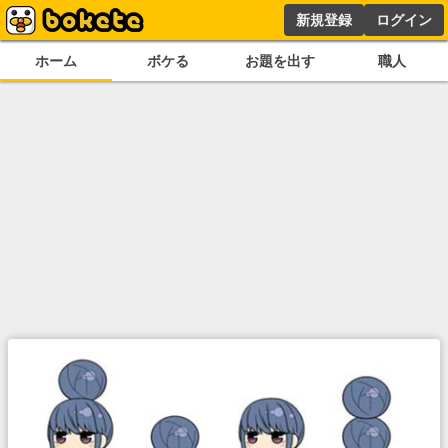
新規登録
ログイン
ホーム
ボケる
お題を出す
職人