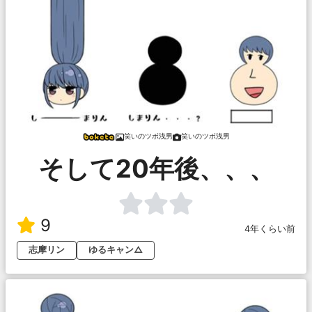
笑いのツボ浅男
笑いのツボ浅男
そして20年後、、、
9
4年くらい前
志摩リン
ゆるキャン△