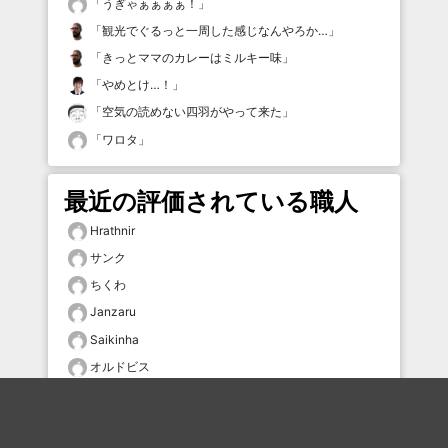
「
うぎゃぁぁぁぁ！
」
「
観光でぐるっと一周した感じなんやろか…
」
「
きっとママのカレーはミルキー味
」
「
やめとけ…！
」
「
空気の読めない四羽がやって来た
」
「
ワロタ
」
最近の評価されている職人
Hrathnir
サンク
ちくわ
Janzaru
Saikinha
オルドビス
mmmmm
毛
肉球の深淵