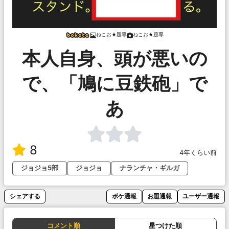
ねこお★題専
ねこお★題専
本人自身、頭が悪いの
で、「鳩に豆鉄砲」で
あ
8
4年くらい前
ジョジョ5部
ジョジョ
ナランチャ・ギルガ
シェアする
ボケ通報
お題通報
ユーザー通報
コメント順
星つけた順