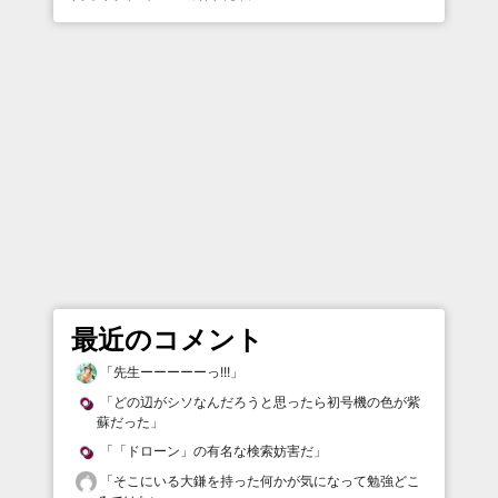
最近のコメント
「
先生ーーーーーっ!!!
」
「
どの辺がシソなんだろうと思ったら初号機の色が紫
蘇だった
」
「
「ドローン」の有名な検索妨害だ
」
「
そこにいる大鎌を持った何かが気になって勉強どこ