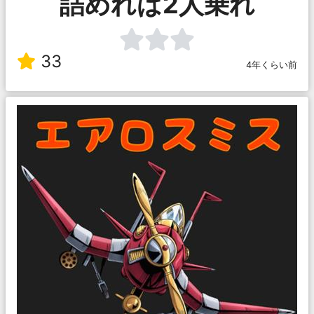
詰めれば2人乗れ
33
4年くらい前