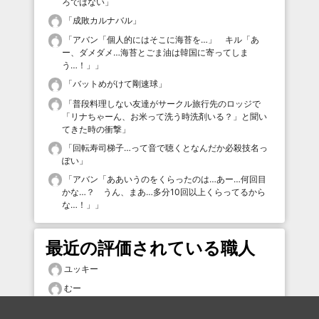
ろではない
」
「
成敗カルナバル
」
「
アバン「個人的にはそこに海苔を…」 キル「あ
ー、ダメダメ…海苔とごま油は韓国に寄ってしま
う…！」
」
「
バットめがけて剛速球
」
「
普段料理しない友達がサークル旅行先のロッジで
「リナちゃーん、お米って洗う時洗剤いる？」と聞い
てきた時の衝撃
」
「
回転寿司梯子…って音で聴くとなんだか必殺技名っ
ぽい
」
「
アバン「ああいうのをくらったのは…あー…何回目
かな…？ うん、まあ…多分10回以上くらってるから
な…！」
」
最近の評価されている職人
ユッキー
むー
TSUNAGAWA