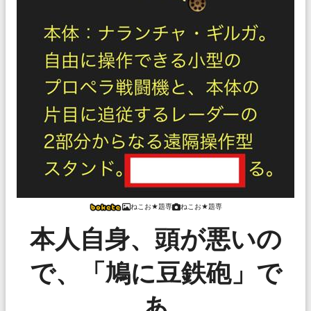
ねこお★題専
ねこお★題専
本人自身、頭が悪いの
で、「鳩に豆鉄砲」で
あ