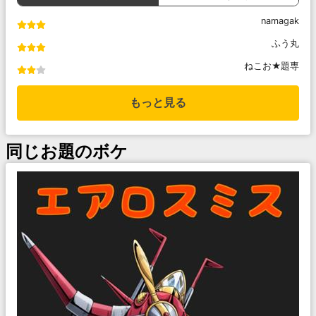
namagak
ふう丸
ねこお★題専
もっと見る
同じお題のボケ