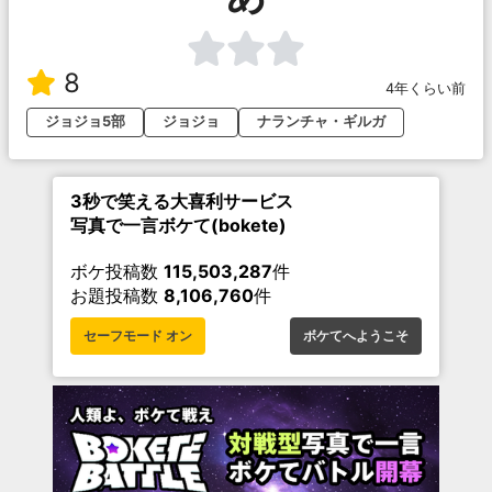
8
4年くらい前
ジョジョ5部
ジョジョ
ナランチャ・ギルガ
3秒で笑える大喜利サービス
写真で一言ボケて(bokete)
ボケ投稿数
115,503,287
件
お題投稿数
8,106,760
件
セーフモード オン
ボケてへようこそ