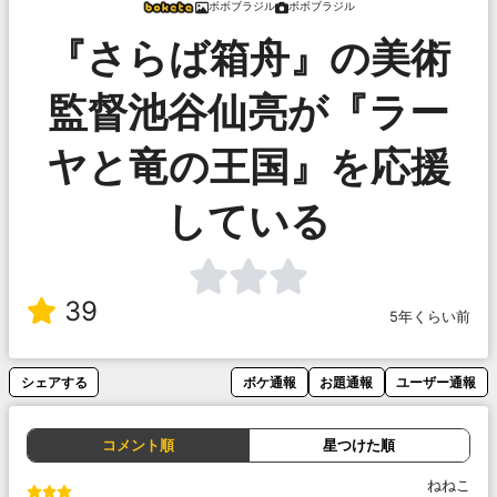
ボボブラジル
ボボブラジル
『さらば箱舟』の美術
監督池谷仙亮が『ラー
ヤと竜の王国』を応援
している
39
5年くらい前
シェアする
ボケ通報
お題通報
ユーザー通報
コメント順
星つけた順
ねねこ