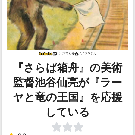
ボボブラジル
ボボブラジル
『さらば箱舟』の美術
監督池谷仙亮が『ラー
ヤと竜の王国』を応援
している