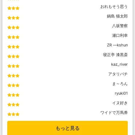
おれもそう思う
鍋島 猫太郎
八坂警察
瀬口利幸
ZR ―kshun
寝正亭 漆黒斎
kaz_river
アタリバチ
ま～ろん
ryuki01
イヌ好き
ワイドで万馬券
もっと見る