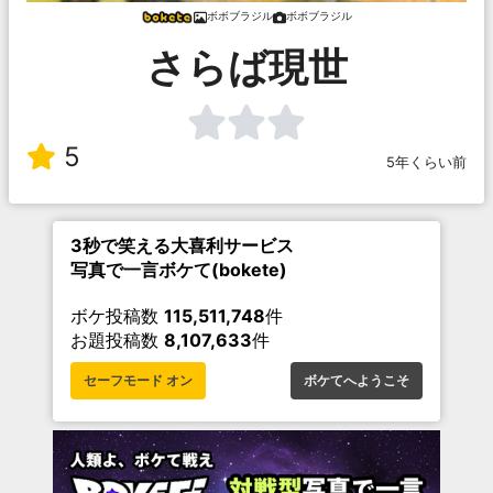
ボボブラジル
ボボブラジル
さらば現世
5
5年くらい前
3秒で笑える大喜利サービス
写真で一言ボケて(bokete)
ボケ投稿数
115,511,748
件
お題投稿数
8,107,633
件
セーフモード オン
ボケてへようこそ