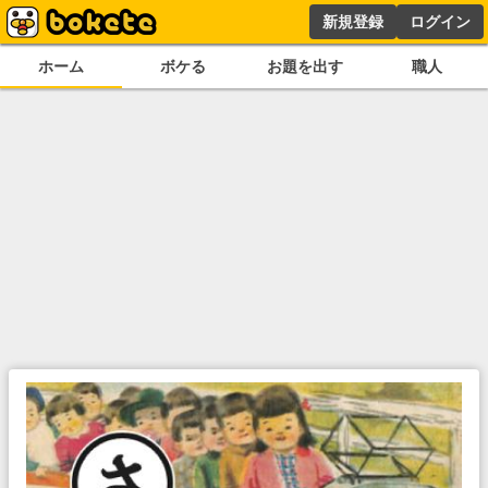
新規登録
ログイン
ホーム
ボケる
お題を出す
職人