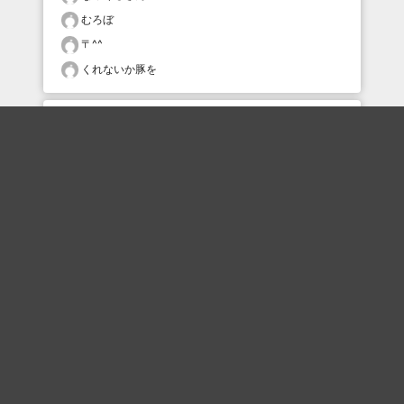
むろぼ
〒^^
くれないか豚を
おすすめのボケを毎日お届け
いいね！する
フォローする
フォローする
Topに戻る
ボケを見る
まとめを見る
お題を探す
殿堂入り
最新人気まとめ
新着お題