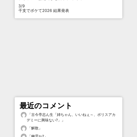
3/9
干支でボケて2026 結果発表
最近のコメント
「
古今亭志ん生「姉ちゃん、いいねぇ～、ポリスアカ
デミーに興味ない?」
」
「
解散
」
「
幽霊か?
」