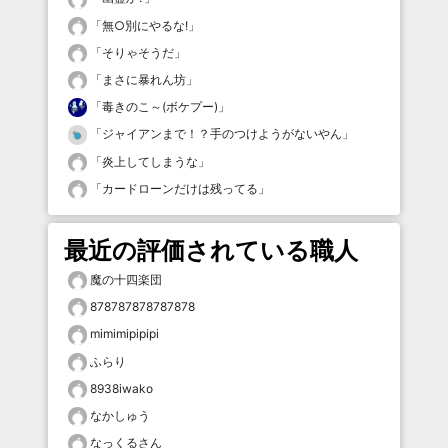
「
無○別にやるな!
」
「
そりゃそうだ
」
「
まさに暴れん坊
」
「
毒きのこ～(ボケプー)
」
「
ジャイアンまで！？手のつけようがないやん
」
「
炎上してしまうな
」
「
カードローンだけは残ってる
」
最近の評価されている職人
魔の十四楽団
878787878787878
mimimipipipi
ふらり
8938iwako
なかしゅう
なっくるさん