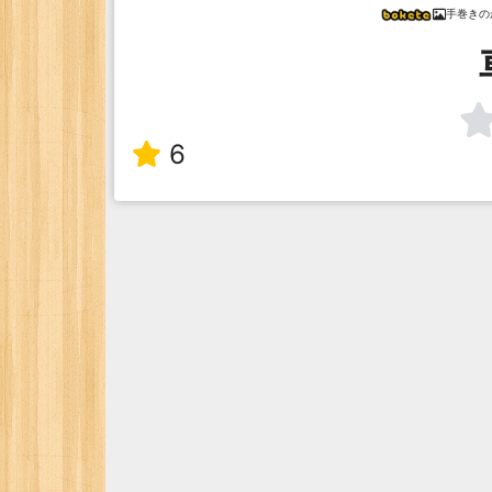
手巻きの
6