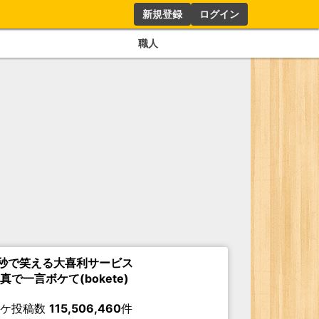
新規登録
ログイン
職人
秒で笑える大喜利サービス
真で一言ボケて(bokete)
ボケ投稿数
115,506,460
件