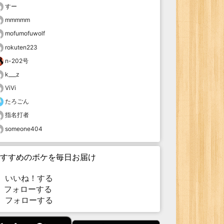
すー
mmmmm
mofumofuwolf
rokuten223
n-202号
k___z
ViVi
たろごん
指名打者
someone404
すすめのボケを毎日お届け
いいね！する
フォローする
フォローする