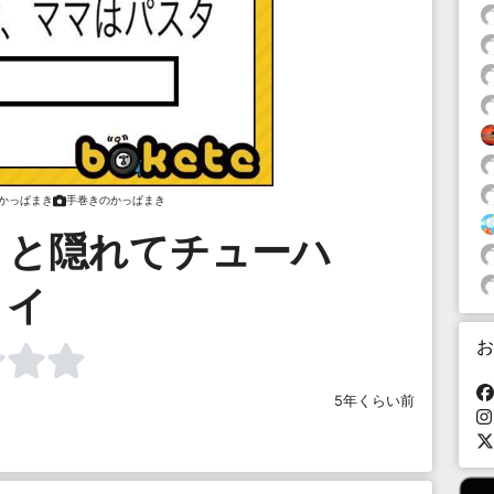
かっぱまき
手巻きのかっぱまき
トと隠れてチューハ
イ
お
5年くらい前