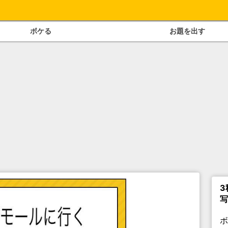
ボケる
お題を出す
3
写