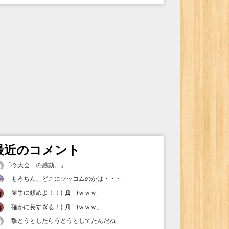
最近のコメント
「
今大会一の感動。
」
「
もろちん、どこにツッコムのかは・・・
」
「
勝手に頼めよ！！(´Д｀)ｗｗｗ
」
「
確かに長すぎる！(´Д｀)ｗｗｗ
」
「
撃とうとしたらうとうとしてたんだね
」