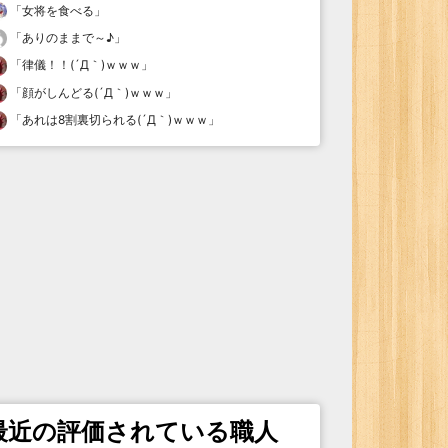
「
女将を食べる
」
「
ありのままで～♪
」
「
律儀！！(´Д｀)ｗｗｗ
」
「
顔がしんどる(´Д｀)ｗｗｗ
」
「
あれは8割裏切られる(´Д｀)ｗｗｗ
」
最近の評価されている職人