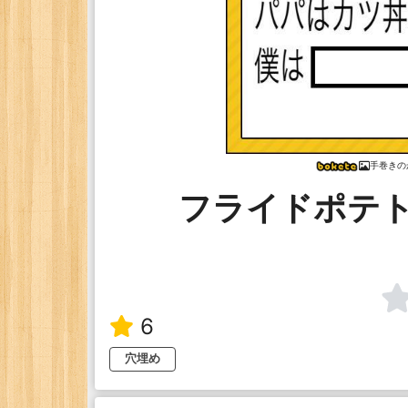
手巻きの
フライドポテ
6
穴埋め