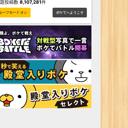
お題投稿数
8,107,281
件
セーフモード オン
ボケてへようこそ