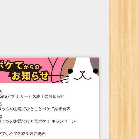
5
oketeアプリ サービス終了のお知らせ
15
リッツのお題でひとことボケて結果発表
10
リッツのお題でひと言ボケて キャンペーン
9
支でボケて2026 結果発表