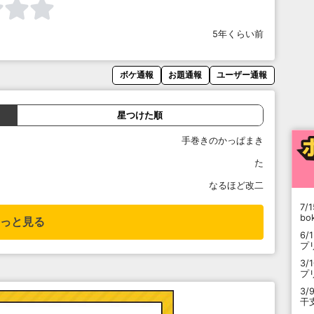
5年くらい前
ボケ通報
お題通報
ユーザー通報
星つけた順
手巻きのかっぱまき
た
なるほど改二
7/1
b
っと見る
6/
プ
3/
プ
3/
干