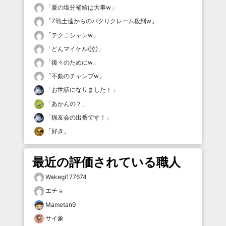
「
夏の塩分補給は大事w
」
「
Z戦士達からのパクりクレーム殺到w
」
「
テクニシャンw
」
「
どんマイケル(泣)
」
「
後々のためにw
」
「
不動のチャンプw
」
「
お世話になりました！
」
「
あかんの？
」
「
猟友会の出番です！
」
「
好き
」
最近の評価されている職人
Wakegi177674
エチョ
Mametan9
サイ象