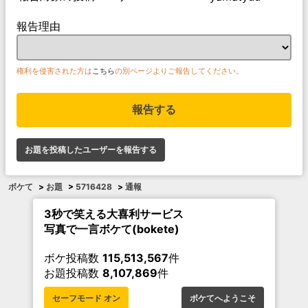
報告理由
権利を侵害された方は
こちら
の別ページよりご報告してください。
報告する
お題を投稿したユーザーを報告する
ボケて
>
お題
>
5716428
>
通報
3秒で笑える大喜利サービス
写真で一言ボケて(bokete)
ボケ投稿数
115,513,567
件
お題投稿数
8,107,869
件
セーフモード オン
ボケてへようこそ