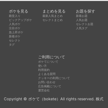
ボケを見る
まとめを見る
お題を探す
殿堂入り
最新人気まとめ
新着お題
ピックアップボケ
セレクトまとめ
人気お題
人気ボケ
セレクトお題
注目ボケ
人気タグ
急上昇ボケ
新着ボケ
セレクト
タグ
ご利用について
ボケてについて
使い方
利用規約
よくある質問
クッキーの利用について
お問い合わせ
広告掲載について
運営会社
Copyright © ボケて（bokete）All rights reserved. 株式
会社オモロキ