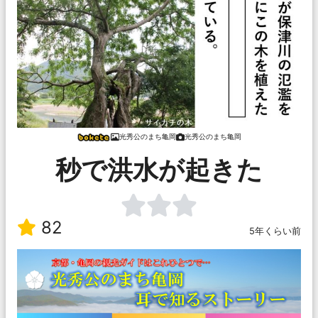
光秀公のまち亀岡
光秀公のまち亀岡
秒で洪水が起きた
82
5年くらい前