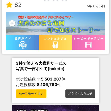
82
5年くらい前
3秒で笑える大喜利サービス
写真で一言ボケて(bokete)
ボケ投稿数
115,503,287
件
お題投稿数
8,106,760
件
セーフモード オン
ボケてへようこそ