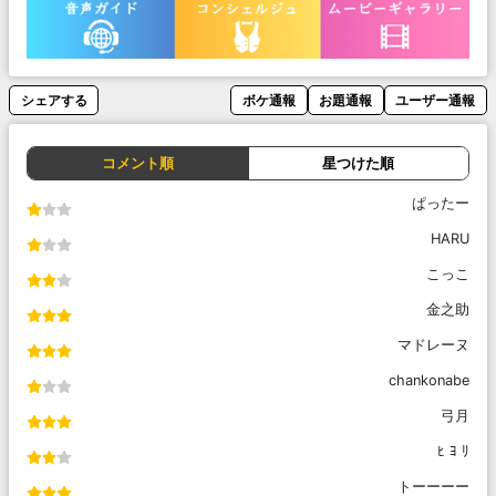
シェアする
ボケ通報
お題通報
ユーザー通報
コメント順
星つけた順
ぱったー
HARU
こっこ
金之助
マドレーヌ
chankonabe
弓月
ﾋ ﾖ ﾘ
トーーーー