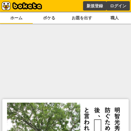
新規登録
ログイン
ホーム
ボケる
お題を出す
職人