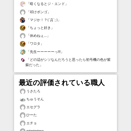
「
暗くなるとジ・エンド
」
「
叩けボンゴ
」
「
マジか！？(´Д`; )
」
「
ちょっと好き
」
「
休めねぇ…
」
「
ワロタ
」
「
先生ーーーーーっ!!!
」
「
どの辺がシソなんだろうと思ったら初号機の色が紫
蘇だった
」
最近の評価されている職人
うさたろ
ちゅうそん
エセグラ
ひーた
エチョ
mtmtmtmg