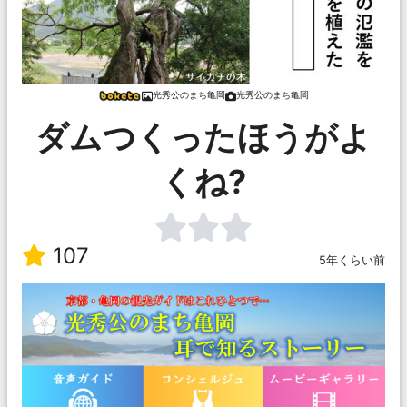
光秀公のまち亀岡
光秀公のまち亀岡
ダムつくったほうがよ
くね?
107
5年くらい前