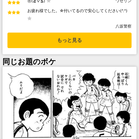
㊗️(≧▽≦)
ワセリン
お疲れ様でした。☆付いてるので安心してください(^.^)
八坂警察
もっと見る
同じお題のボケ