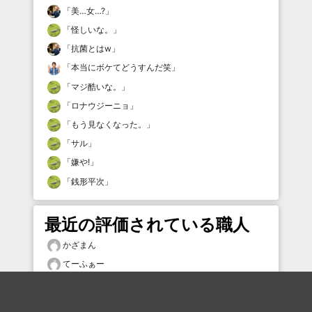
「
美…女…?
」
「
怪しいな。
」
「
抗菌とはw
」
「
本当にボケてどうすんだ笑
」
「
マジ酷いな。
」
「
ロナウジーニョ
」
「
もう見なくなった。
」
「
サル
」
「
嫌や!
」
「
銭形平次
」
最近の評価されている職人
かざまん
てーふぁー
tsgs
hikiniku