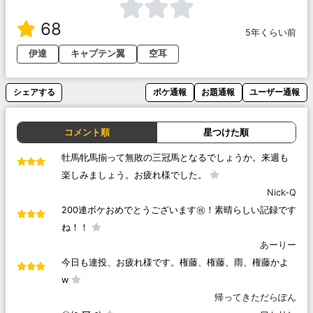
68
5年くらい前
伊達
キャプテン翼
空耳
シェアする
ボケ通報
お題通報
ユーザー通報
コメント順
星つけた順
牡馬牝馬揃って無敗の三冠馬となるでしょうか。来週も
楽しみましょう。お疲れ様でした。
Nick-Q
200連ボケおめでとうございます㊗️！素晴らしい記録です
ね！！
あーりー
今日も連投、お疲れ様です。権藤、権藤、雨、権藤かよ
w
帰ってきただらぽん