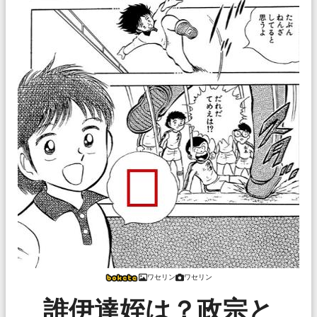
ワセリン
ワセリン
誰伊達姪は？政宗と