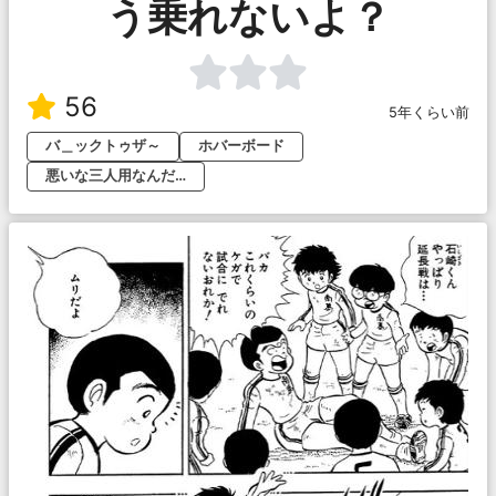
う乗れないよ？
56
5年くらい前
バ＿ックトゥザ～
ホバーボード
悪いな三人用なんだ…