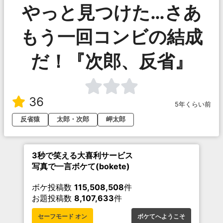
やっと見つけた…さあ
もう一回コンビの結成
だ！『次郎、反省』
36
5年くらい前
反省猿
太郎・次郎
岬太郎
3秒で笑える大喜利サービス
写真で一言ボケて(bokete)
ボケ投稿数
115,508,508
件
お題投稿数
8,107,633
件
セーフモード オン
ボケてへようこそ