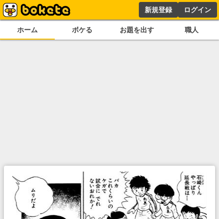
新規登録
ログイン
ホーム
ボケる
お題を出す
職人