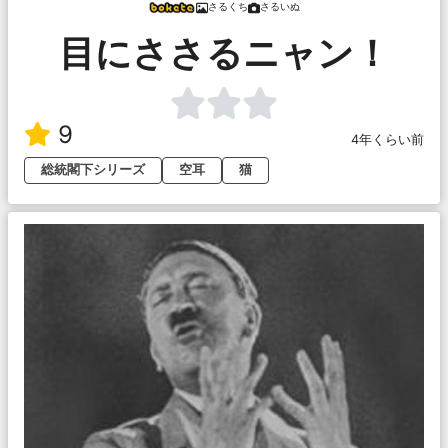
さるくち
さるいぬ
目にささるニャン！
9
4年くらい前
総統閣下シリーズ
空耳
猫