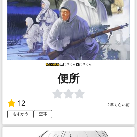
モスくん
モスくん
便所
12
2年くらい前
もすかう
空耳