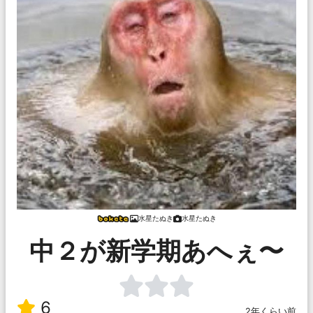
水星たぬき
水星たぬき
中２が新学期あへぇ〜
6
2年くらい前