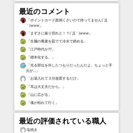
最近のコメント
「
ポイントカード面倒くさいので持ってません(´Д
｀)www
」
「
まずさに振り切れと！？(´Д｀)www
」
「
生麺の蕎麦を茹でて冷水で締める
」
「
江戸時代か⁇
」
「
標本化する。
」
「
光る部位を外したつもりだったんだよ、ちょっと手
元が…
」
「
お湯入れて３分放置するだけ
」
「
耳は大丈夫だから。
」
「
山に広がる
」
「
魂が枯れて行く
」
最近の評価されている職人
塩焼き