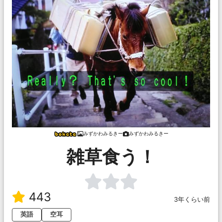
みずかわみるきー
みずかわみるきー
雑草食う！
443
3年くらい前
英語
空耳