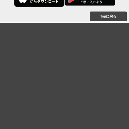
Topに戻る
ボケを見る
まとめを見る
お題を探す
殿堂入り
最新人気まとめ
新着お題
ピックアップボケ
セレクトまとめ
人気お題
人気ボケ
セレクトお題
注目ボケ
人気タグ
急上昇ボケ
新着ボケ
セレクト
タグ
ご利用について
ボケてについて
使い方
利用規約
よくある質問
クッキーの利用について
お問い合わせ
広告掲載について