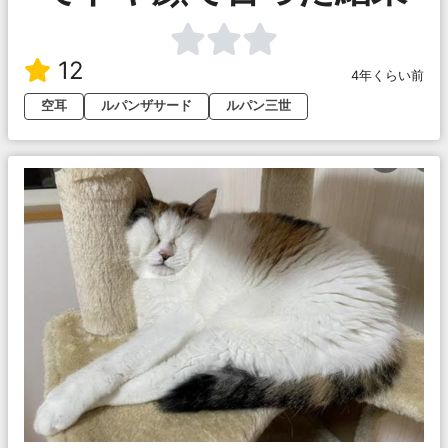
12
4年くらい前
空耳
ルパンザサード
ルパン三世