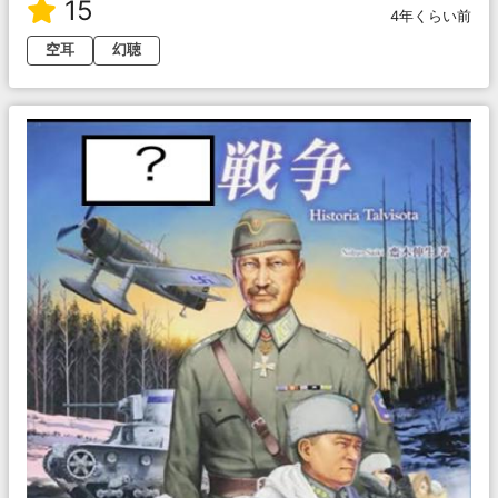
15
4年くらい前
空耳
幻聴