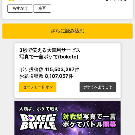
もすかう
空耳
さらに読み込む
3秒で笑える大喜利サービス
写真で一言ボケて(bokete)
ボケ投稿数
115,503,287
件
お題投稿数
8,107,057
件
セーフモード オン
ボケてへようこそ