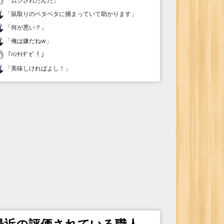
「
ムシされたんだ
」
「
鼠取りのベタベタに捕まっていて助かります
」
「
何が悪い？
」
「
俺は嫌だねw
」
「
ﾊﾝﾀｲﾀﾞｾﾞ！
」
「
美味しければよし！
」