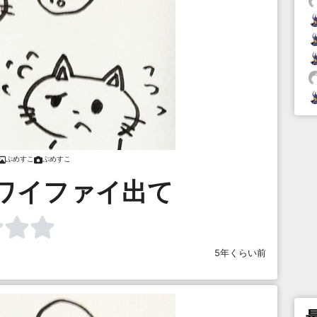
ぷめすこ
ぷめすこ
ワイファイ出て
5年くらい前