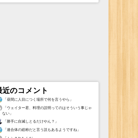
最近のコメント
「
昼間に人目につく場所で何を言うやら
」
「
ウェイター君、料理の説明ってのはそういう事じゃ
ない
」
「
勝手に自滅しとるだけやん？
」
「
連合体の総称だと言う説もあるようですね
」