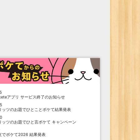
5
oketeアプリ サービス終了のお知らせ
15
リッツのお題でひとことボケて結果発表
10
リッツのお題でひと言ボケて キャンペーン
9
支でボケて2026 結果発表