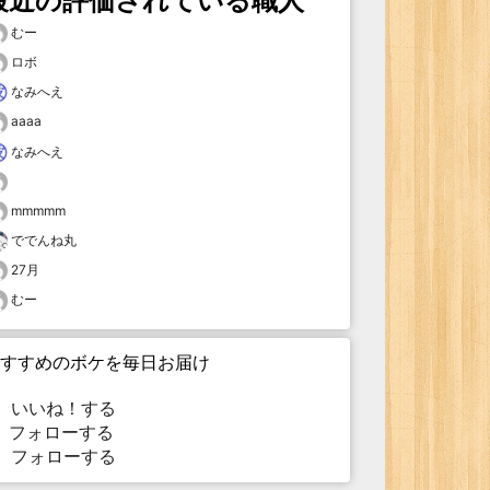
最近の評価されている職人
むー
ロボ
なみへえ
aaaa
なみへえ
mmmmm
ででんね丸
27月
むー
すすめのボケを毎日お届け
いいね！する
フォローする
フォローする