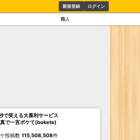
新規登録
ログイン
職人
秒で笑える大喜利サービス
真で一言ボケて(bokete)
ボケ投稿数
115,508,508
件