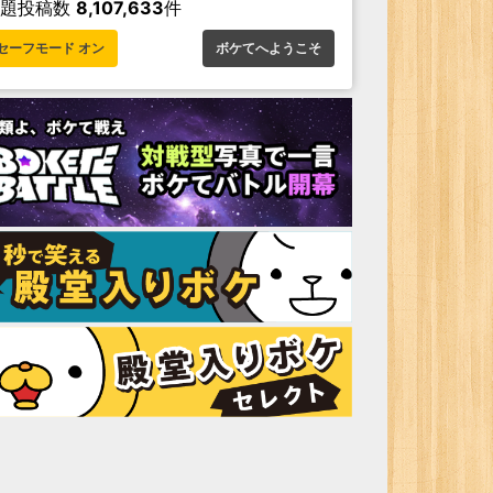
お題投稿数
8,107,633
件
セーフモード オン
ボケてへようこそ