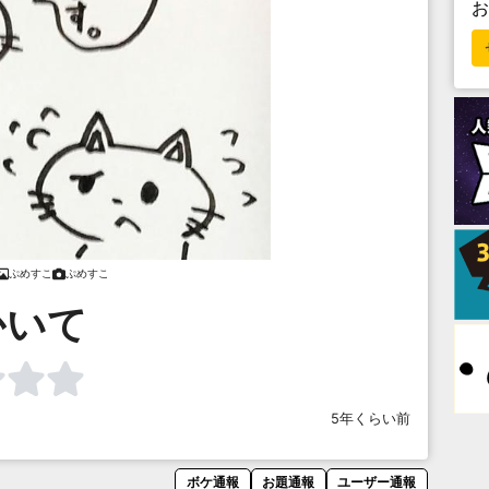
ぷめすこ
ぷめすこ
かいて
5年くらい前
ボケ通報
お題通報
ユーザー通報