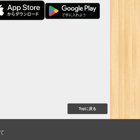
Topに戻る
て