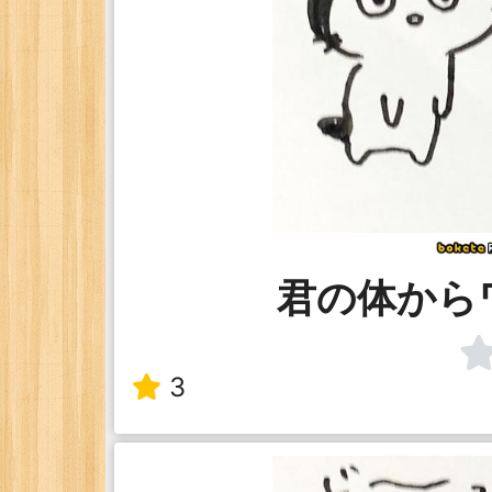
君の体から
3