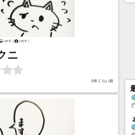
ぷめすこ
ぷめすこ
クニ
5年くらい前