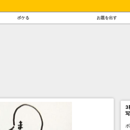
ボケる
お題を出す
3
写