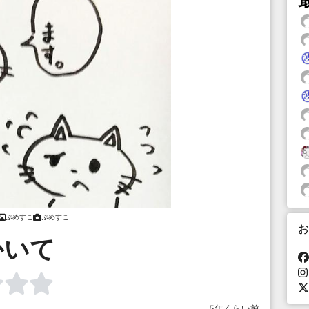
ぷめすこ
ぷめすこ
お
かいて
5年くらい前