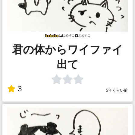
ぷめすこ
ぷめすこ
君の体からワイファイ
出て
3
5年くらい前