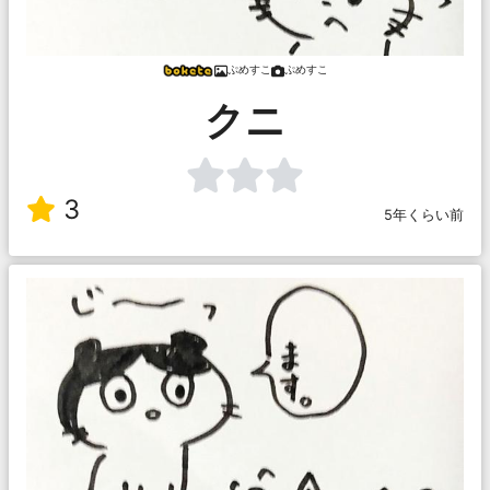
ぷめすこ
ぷめすこ
クニ
3
5年くらい前