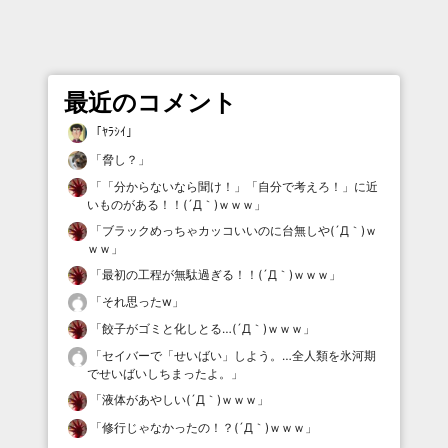
最近のコメント
「
ﾔﾗｼｲ
」
「
脅し？
」
「
「分からないなら聞け！」「自分で考えろ！」に近
いものがある！！(´Д｀)ｗｗｗ
」
「
ブラックめっちゃカッコいいのに台無しや(´Д｀)ｗ
ｗｗ
」
「
最初の工程が無駄過ぎる！！(´Д｀)ｗｗｗ
」
「
それ思ったw
」
「
餃子がゴミと化しとる…(´Д｀)ｗｗｗ
」
「
セイバーで「せいばい」しよう。…全人類を氷河期
でせいばいしちまったよ。
」
「
液体があやしい(´Д｀)ｗｗｗ
」
「
修行じゃなかったの！？(´Д｀)ｗｗｗ
」