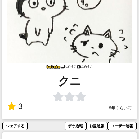
ぷめすこ
ぷめすこ
クニ
3
5年くらい前
シェアする
ボケ通報
お題通報
ユーザー通報