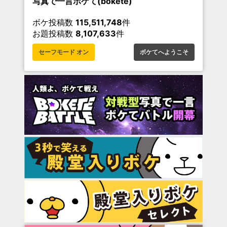
写真で一言ボケて(bokete)
ボケ投稿数
115,511,748
件
お題投稿数
8,107,633
件
セーフモード オン
ボケてへようこそ