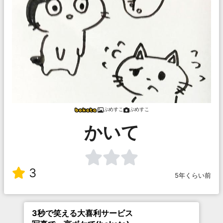
ぷめすこ
ぷめすこ
かいて
3
5年くらい前
3秒で笑える大喜利サービス