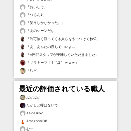
「
おいしそ
」
「
つるん♪
」
「
笑うしかなかった。
」
「
あのシーンだな、
」
「
許可無く渡ってくる奴らをやっつけてね♡
」
「
あ、あんたの勝ちでいいよ…
」
「
※円谷スタッフが美味しくいただきました。
」
「
ザラキーマ！！(´Д｀)ｗｗｗ
」
「
ﾔﾗｼｲ
」
最近の評価されている職人
ぷかぷか
たかしと呼ばないで
Asidesuyo
Amazonbi08
むー