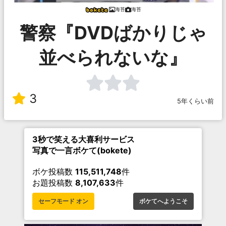
海苔
海苔
警察『DVDばかりじゃ
並べられないな』
3
5年くらい前
3秒で笑える大喜利サービス
写真で一言ボケて(bokete)
ボケ投稿数
115,511,748
件
お題投稿数
8,107,633
件
セーフモード オン
ボケてへようこそ