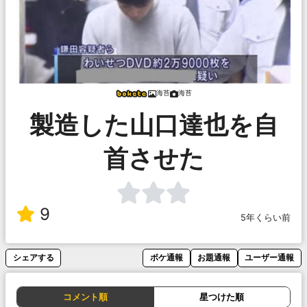
海苔
海苔
製造した山口達也を自
首させた
9
5年くらい前
シェアする
ボケ通報
お題通報
ユーザー通報
コメント順
星つけた順