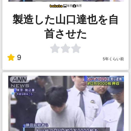
海苔
海苔
製造した山口達也を自
首させた
9
5年くらい前