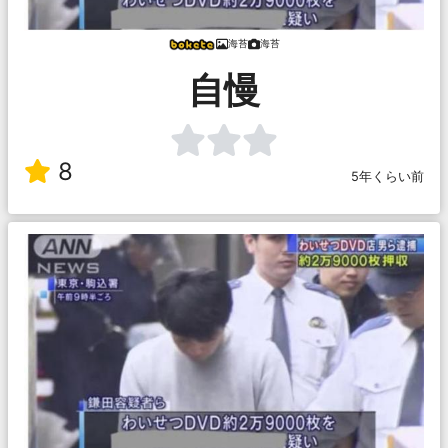
海苔
海苔
自慢
8
5年くらい前