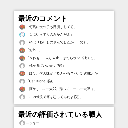
最近のコメント
「
何気に女の子も目潰ししてる
」
「
なにいってんのみかんだよ
」
「
やはりねりものさんでしたか…（笑）
」
「
お酢…
」
「
うわぁ…こんなん出てきたらランプ捨てる
」
「
机を揚げたのかよ(笑)
」
「
ほな、何の味がするんやろ？パパンの味とか
」
「
Car Drone (笑)
」
「
懐かしい…一太郎。帰ってこーい一太郎ぅ
」
「
この状況で何を思ってんだよ(笑)
」
最近の評価されている職人
ユッキー