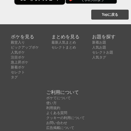
Topに戻る
ボケを見る
まとめを見る
お題を探す
殿堂入り
最新人気まとめ
新着お題
ピックアップボケ
セレクトまとめ
人気お題
人気ボケ
セレクトお題
注目ボケ
人気タグ
急上昇ボケ
新着ボケ
セレクト
タグ
ご利用について
ボケてについて
使い方
利用規約
よくある質問
クッキーの利用について
お問い合わせ
広告掲載について