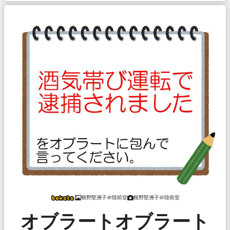
根野堅洲子＠陸前堂
根野堅洲子＠陸前堂
オブラートオブラート