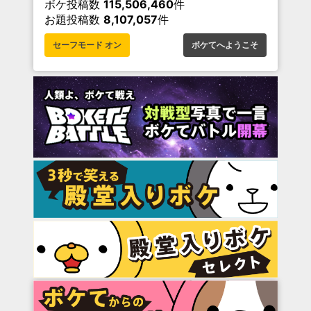
ボケ投稿数
115,506,460
件
お題投稿数
8,107,057
件
セーフモード オン
ボケてへようこそ