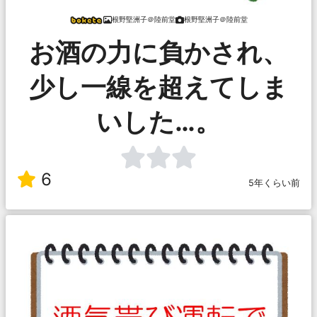
根野堅洲子＠陸前堂
根野堅洲子＠陸前堂
お酒の力に負かされ、
少し一線を超えてしま
いした…。
6
5年くらい前